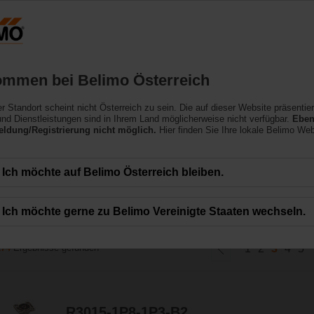
Österreich
DE
EN
HU
SL
SK
SR
Produkte
Support
Über uns
ommen bei Belimo Österreich
ler Standort scheint nicht Österreich zu sein. Die auf dieser Website präsentie
ähne
nd Dienstleistungen sind in Ihrem Land möglicherweise nicht verfügbar.
Eben
ldung/Registrierung nicht möglich.
Hier finden Sie Ihre lokale Belimo Web
ohen Absperrfähigkeiten eines Kugelhahns mit einer gleichprozentigen Durchf
Ich möchte auf Belimo Österreich bleiben.
Ich möchte gerne zu Belimo Vereinigte Staaten wechseln.
174
Ergebnisse gefunden
1
2
3
4
5
R3015-1P8-1P3-B2