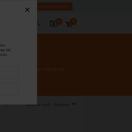
MK
HR
BA
Anmelden/Registrieren
0
0
Kontakt
rten
so ist
site.
lusskennlinie und sorgt somit für eine
Sortieren nach: Relevanz