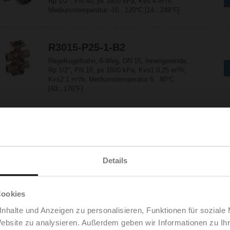
Rp 1/2", PN 40, ps 1600 kPa, Kvs 4 m³/h,
Mediumstemperatur -10...120°C [14...248°F]
R3015-P25-1-B2
Regelkugelhahn, 6-Weg, DN 15, Innengewinde,
Rp 1/2", PN 16, ps 1600 kPa, Kvs1 0.25 m³/h,
Kvs2 1 m³/h, Mediumstemperatur 6...80°C
[43...176°F]
R3015-P25-1P3-B2
Regelkugelhahn, 6-Weg, DN 15, Innengewinde,
Rp 1/2", PN 16, ps 1600 kPa, Kvs1 0.25 m³/h,
Kvs2 1.3 m³/h, Mediumstemperatur 6...80°C
Details
[43...176°F]
Cookies
R3015-P25-1P8-B2
Regelkugelhahn, 6-Weg, DN 15, Innengewinde,
nhalte und Anzeigen zu personalisieren, Funktionen für soziale
Rp 1/2", PN 16, ps 1600 kPa, Kvs1 0.25 m³/h,
Website zu analysieren. Außerdem geben wir Informationen zu I
Kvs2 1.8 m³/h, Mediumstemperatur 6...80°C