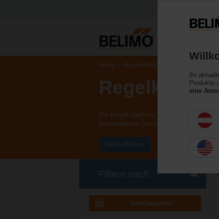
Willk
Home
Regelventile
Ihr aktuel
Regelkugelh
Produkte u
eine Anme
Der Regelkugelhahn (CCV) kombiniert die h
hervorragende Durchflussregelung.
Mehr erfahren
Filtern nach
Ventilauswahl