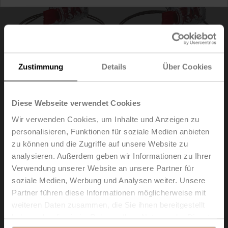
Zustimmung
Details
Über Cookies
Diese Webseite verwendet Cookies
Wir verwenden Cookies, um Inhalte und Anzeigen zu
personalisieren, Funktionen für soziale Medien anbieten
zu können und die Zugriffe auf unsere Website zu
A-22PEM-A03
analysieren. Außerdem geben wir Informationen zu Ihrer
Verwendung unserer Website an unsere Partner für
Drehplombe mit Draht, Set à 2 Stk.
soziale Medien, Werbung und Analysen weiter. Unsere
Partner führen diese Informationen möglicherweise mit
Listenpreis
22,90 €
weiteren Daten zusammen, die Sie ihnen bereitgestellt
In den
haben oder die sie im Rahmen Ihrer Nutzung der Dienste
Warenkorb