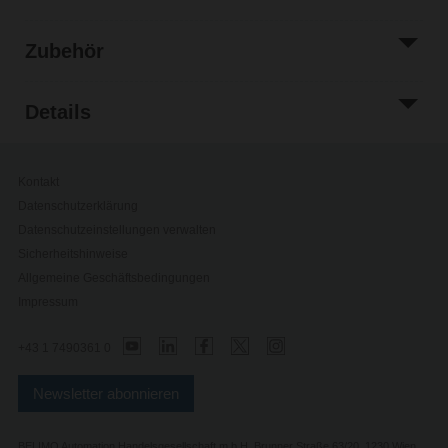
Zubehör
Details
Kontakt
Datenschutzerklärung
Datenschutzeinstellungen verwalten
Sicherheitshinweise
Allgemeine Geschäftsbedingungen
Impressum
+43 1 7490361 0
Newsletter abonnieren
BELIMO Automation Handelsgesellschaft m.b.H, Brunner Straße 63/20, 1230 Wien