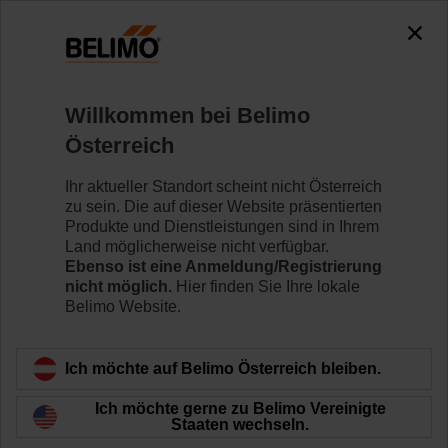
0
0
Home
Regelventile
Hubventile
Willkommen bei Belimo
H6015X1-S2+NVKC24A-SR-TPC
Österreich
Ihr aktueller Standort scheint nicht Österreich
zu sein. Die auf dieser Website präsentierten
Mehr erfahren
Produkte und Dienstleistungen sind in Ihrem
Land möglicherweise nicht verfügbar.
Ebenso ist eine Anmeldung/Registrierung
nicht möglich.
Hier finden Sie Ihre lokale
Belimo Website.
Zurück zur Produktkategorie
Ich möchte auf Belimo Österreich bleiben.
Ich möchte gerne zu Belimo Vereinigte
Staaten wechseln.