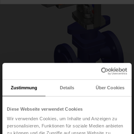
Zustimmung
Details
Über Cookies
H6015X1-
Diese Webseite verwendet Cookies
S2+NVKC24A-SR-
Wir verwenden Cookies, um Inhalte und Anzeigen zu
personalisieren, Funktionen für soziale Medien anbieten
TPC
zu können und die Zugriffe auf unsere Website zu