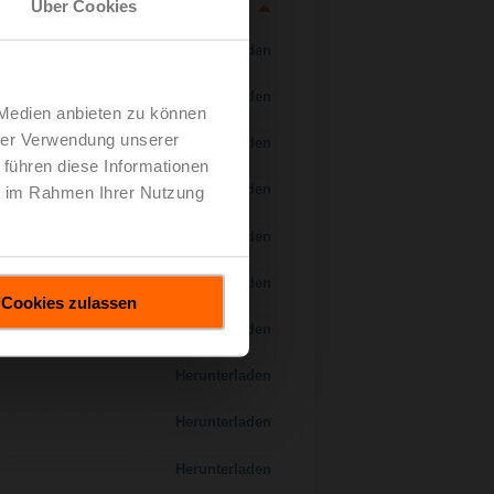
Über Cookies
Herunterladen
Herunterladen
 Medien anbieten zu können
hrer Verwendung unserer
Herunterladen
 führen diese Informationen
Herunterladen
ie im Rahmen Ihrer Nutzung
 H7..S / H7..X..S..
Herunterladen
Herunterladen
Cookies zulassen
Herunterladen
Herunterladen
Herunterladen
Herunterladen