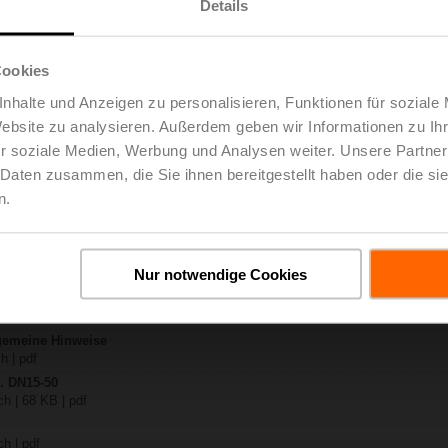
Details
X..-S2
ch | 1728 KB | pdf
Cookies
VK24A-SR-TPC
nhalte und Anzeigen zu personalisieren, Funktionen für soziale
ch | 2326 KB | pdf
Website zu analysieren. Außerdem geben wir Informationen zu I
..-S(P)2
 pdf
r soziale Medien, Werbung und Analysen weiter. Unsere Partner
A.. / NVK..A.. / SVK..A..
 Daten zusammen, die Sie ihnen bereitgestellt haben oder die s
n.
H4..B / H5..B / H6..N / H6..R / H6..S / H6..SP / H6..X..-S2 / H7..N / H7..R /
B | pdf
y – NVK24A-SR-TPC
Nur notwendige Cookies
 KB | pdf
eg- / 3-Weg-Hubventile
h | 3018 KB | pdf
lgemeine Hinweise
h | pdf
.. DN15-50
h | 68 KB | pdf
h | pdf