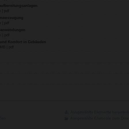
aufbereitungsanlagen
 | pdf
rmeerzeugung
 | pdf
teanwendungen
 | pdf
z und Komfort in Gebäuden
 MB | pdf
Ausgewählte Elemente herunterl
ilen
Ausgewählte Elemente zum Down