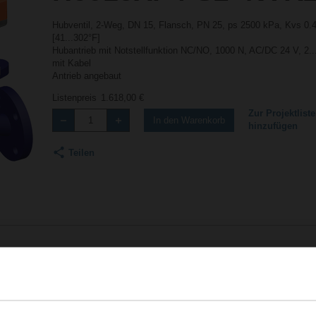
Hubventil, 2-Weg, DN 15, Flansch, PN 25, ps 2500 kPa, Kvs 0.
[41...302°F]
Hubantrieb mit Notstellfunktion NC/NO, 1000 N, AC/DC 24 V, 2
mit Kabel
Antrieb angebaut
Listenpreis
1.618,00 €
Zur Projektliste
In den Warenkorb
hinzufügen
Teilen
Zubehör