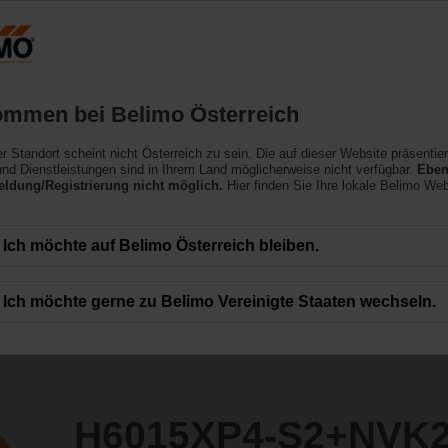
Österreich
DE
EN
HU
SL
SK
SR
Produkte
Support
Über uns
ommen bei Belimo Österreich
ler Standort scheint nicht Österreich zu sein. Die auf dieser Website präsentie
2+NVK24A-SR-TPC
nd Dienstleistungen sind in Ihrem Land möglicherweise nicht verfügbar.
Eben
ldung/Registrierung nicht möglich.
Hier finden Sie Ihre lokale Belimo Web
Ich möchte auf Belimo Österreich bleiben.
Ich möchte gerne zu Belimo Vereinigte Staaten wechseln.
H6015XP4-S2+NVK