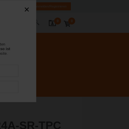
MK
HR
BA
Anmelden/Registrieren
0
0
Kontakt
rten
so ist
site.
24A-SR-TPC