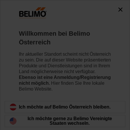
0
0
Home
Regelventile
Hubventile
Willkommen bei Belimo
H6020X4-S2+NVK230A-3
Österreich
Ihr aktueller Standort scheint nicht Österreich
zu sein. Die auf dieser Website präsentierten
Mehr erfahren
Produkte und Dienstleistungen sind in Ihrem
Land möglicherweise nicht verfügbar.
Ebenso ist eine Anmeldung/Registrierung
nicht möglich.
Hier finden Sie Ihre lokale
Belimo Website.
Zurück zur Produktkategorie
Ich möchte auf Belimo Österreich bleiben.
Ich möchte gerne zu Belimo Vereinigte
Staaten wechseln.