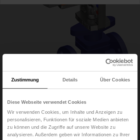
Zustimmung
Details
Über Cookies
H6020X4-
Diese Webseite verwendet Cookies
Wir verwenden Cookies, um Inhalte und Anzeigen zu
S2+NVK230A-3
personalisieren, Funktionen für soziale Medien anbieten
zu können und die Zugriffe auf unsere Website zu
analysieren. Außerdem geben wir Informationen zu Ihrer
Hubventil, 2-Weg, DN 20, Flansch, PN 25, ps 2500 kPa,