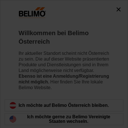
0
0
Home
Regelventile
Hubventile
Willkommen bei Belimo
H6020X6P3-S2/SVC24A-SR-TPC
Österreich
Ihr aktueller Standort scheint nicht Österreich
zu sein. Die auf dieser Website präsentierten
Mehr erfahren
Produkte und Dienstleistungen sind in Ihrem
Land möglicherweise nicht verfügbar.
Ebenso ist eine Anmeldung/Registrierung
nicht möglich.
Hier finden Sie Ihre lokale
Belimo Website.
Zurück zur Produktkategorie
Ich möchte auf Belimo Österreich bleiben.
Ich möchte gerne zu Belimo Vereinigte
Staaten wechseln.