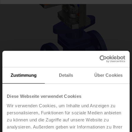
Zustimmung
Details
Über Cookies
H6020X6P3-
Diese Webseite verwendet Cookies
Wir verwenden Cookies, um Inhalte und Anzeigen zu
S2/SVC24A-SR-TPC
personalisieren, Funktionen für soziale Medien anbieten
zu können und die Zugriffe auf unsere Website zu
analysieren. Außerdem geben wir Informationen zu Ihrer
Hubventil, 2-Weg, DN 20, Flansch, PN 25, ps 2500 kPa,