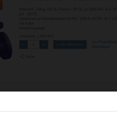
Hubventil, 2-Weg, DN 25, Flansch, PN 25, ps 2500 kPa, Kvs 10
[41...302°F]
Hubantrieb mit Notstellfunktion NC/NO, 1000 N, AC/DC 24 V, 0.
mit Kabel
Antrieb beigelegt
Listenpreis
1.840,00 €
Zur Projektliste
In den Warenkorb
hinzufügen
Teilen
Zubehör