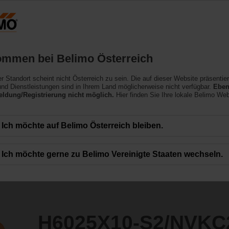
Österreich
DE
EN
HU
SL
SK
SR
Produkte
Support
Über uns
ommen bei Belimo Österreich
ler Standort scheint nicht Österreich zu sein. Die auf dieser Website präsentie
2/NVKC24A-SZ-TPC
nd Dienstleistungen sind in Ihrem Land möglicherweise nicht verfügbar.
Eben
ldung/Registrierung nicht möglich.
Hier finden Sie Ihre lokale Belimo Web
Ich möchte auf Belimo Österreich bleiben.
Ich möchte gerne zu Belimo Vereinigte Staaten wechseln.
H6025X10-S2/NVKC