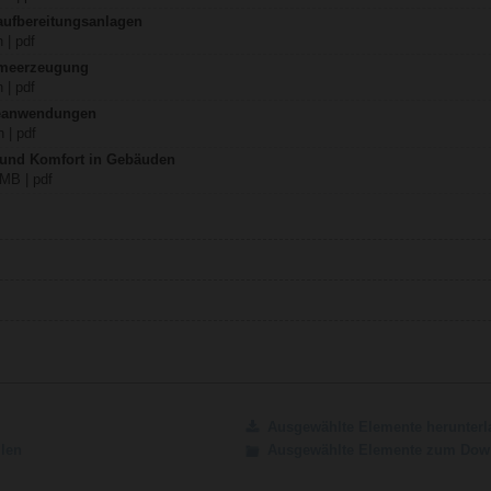
aufbereitungsanlagen
 | pdf
rmeerzeugung
 | pdf
teanwendungen
 | pdf
z und Komfort in Gebäuden
 MB | pdf
Ausgewählte Elemente herunterl
ilen
Ausgewählte Elemente zum Down