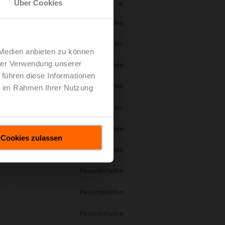
Über Cookies
Herunterladen
Herunterladen
 Medien anbieten zu können
hrer Verwendung unserer
Herunterladen
 führen diese Informationen
Herunterladen
ie im Rahmen Ihrer Nutzung
 H7..S / H7..X..S..
Herunterladen
Herunterladen
Cookies zulassen
Herunterladen
Herunterladen
Herunterladen
Herunterladen