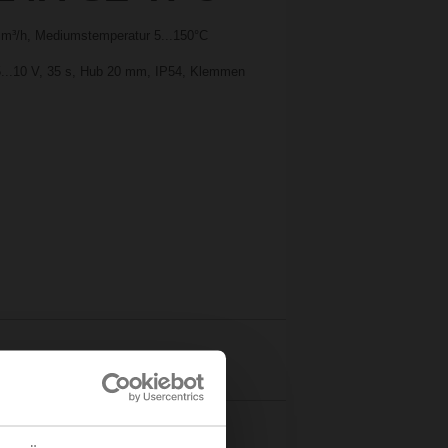
 m³/h, Mediumstemperatur 5...150°C
5...10 V, 35 s, Hub 20 mm, IP54, Klemmen
Details