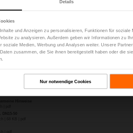
Details
X..-S2
ch | 1728 KB | pdf
Cookies
VKC24A-SZ-TPC
nhalte und Anzeigen zu personalisieren, Funktionen für soziale
ch | 2327 KB | pdf
Website zu analysieren. Außerdem geben wir Informationen zu I
..-S(P)2
 pdf
r soziale Medien, Werbung und Analysen weiter. Unsere Partner
A.. / NVK..A.. / SVK..A..
 Daten zusammen, die Sie ihnen bereitgestellt haben oder die s
n.
H4..B / H5..B / H6..N / H6..R / H6..S / H6..SP / H6..X..-S2 / H7..N / H7..R /
B | pdf
y – NVKC24A-SZ-TPC
Nur notwendige Cookies
B | pdf
eg- / 3-Weg-Hubventile
h | 3018 KB | pdf
lgemeine Hinweise
h | pdf
.. DN15-50
h | 68 KB | pdf
h | pdf