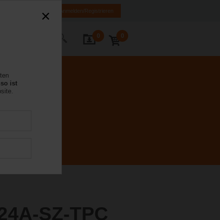
MK
HR
BA
Anmelden/Registrieren
0
0
Kontakt
rten
so ist
site.
24A-SZ-TPC