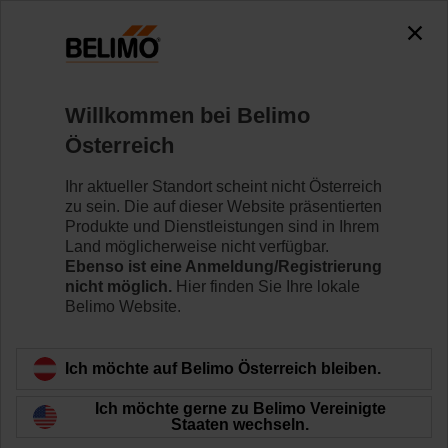
0
0
Home
Regelventile
Hubventile
Willkommen bei Belimo
H6025X6P3-S2+NVC24A-SR-TPC
Österreich
Ihr aktueller Standort scheint nicht Österreich
zu sein. Die auf dieser Website präsentierten
Mehr erfahren
Produkte und Dienstleistungen sind in Ihrem
Land möglicherweise nicht verfügbar.
Ebenso ist eine Anmeldung/Registrierung
nicht möglich.
Hier finden Sie Ihre lokale
Belimo Website.
Zurück zur Produktkategorie
Ich möchte auf Belimo Österreich bleiben.
Ich möchte gerne zu Belimo Vereinigte
Staaten wechseln.