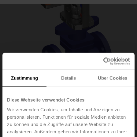
Zustimmung
Details
Über Cookies
H6025X6P3-
Diese Webseite verwendet Cookies
Wir verwenden Cookies, um Inhalte und Anzeigen zu
S2+NVC24A-SR-TPC
personalisieren, Funktionen für soziale Medien anbieten
zu können und die Zugriffe auf unsere Website zu
analysieren. Außerdem geben wir Informationen zu Ihrer
Hubventil, 2-Weg, DN 25, Flansch, PN 25, ps 2500 kPa,