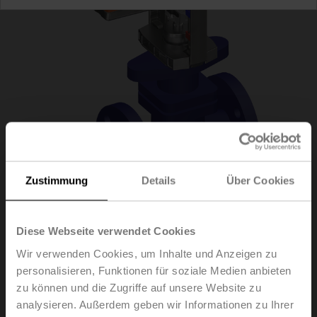
Zustimmung
Details
Über Cookies
H6032X10-
Diese Webseite verwendet Cookies
Wir verwenden Cookies, um Inhalte und Anzeigen zu
S2+NVC24A-MP-TPC
personalisieren, Funktionen für soziale Medien anbieten
zu können und die Zugriffe auf unsere Website zu
analysieren. Außerdem geben wir Informationen zu Ihrer
Hubventil, 2-Weg, DN 32, Flansch, PN 25, ps 2500 kPa,