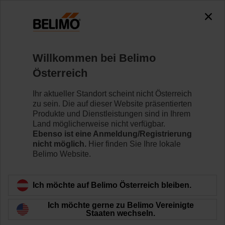
0
0
Home
Regelventile
Hubventile
Willkommen bei Belimo
H6032X10-S2+NVC24A-MP-TPC
Österreich
Ihr aktueller Standort scheint nicht Österreich
zu sein. Die auf dieser Website präsentierten
Mehr erfahren
Produkte und Dienstleistungen sind in Ihrem
Land möglicherweise nicht verfügbar.
Ebenso ist eine Anmeldung/Registrierung
nicht möglich.
Hier finden Sie Ihre lokale
Belimo Website.
Zurück zur Produktkategorie
Ich möchte auf Belimo Österreich bleiben.
Ich möchte gerne zu Belimo Vereinigte
Staaten wechseln.