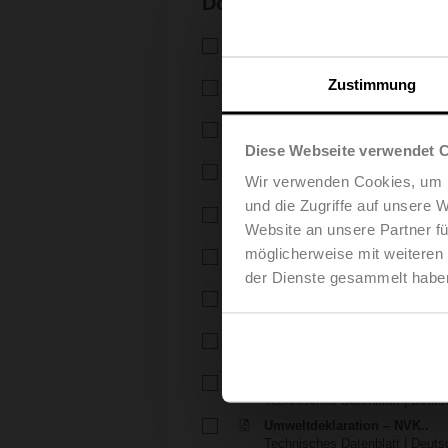
Dokumentation
Technisches Datenblatt – H6..
Technisches Datenblatt | Deuts
Zustimmung
Technisches Datenblatt – N
Technisches Datenblatt | Deutsc
Installationsanleitung – H6..X
Installationsanleitung | 309 KB |
Diese Webseite verwendet 
Installationsanleitung – LVK..
Wir verwenden Cookies, um I
Installationsanleitung | pdf
und die Zugriffe auf unsere 
EU Declaration of Conformity – 
Website an unsere Partner fü
EU-Konformitätserklärung | 97 K
möglicherweise mit weiteren
EU Declaration of Conformi
EU-Konformitätserklärung | 29 K
der Dienste gesammelt habe
Projektierungshinweise – 2-W
Projektierungshinweise | Deutsc
Projektierungshinweise – Al
Projektierungshinweise | Deutsc
Umweltdeklaration – H6..X..S
Technisches Datenblatt | Deutsc
Umweltdeklaration – NVK..
Technisches Datenblatt | Deutsc