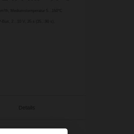
 m³/h, Mediumstemperatur 5...150°C
us, 2...10 V, 35 s (35...90 s),
Details