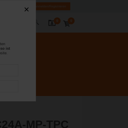
MK
HR
BA
Anmelden/Registrieren
0
0
Kontakt
rten
so ist
site.
C24A-MP-TPC