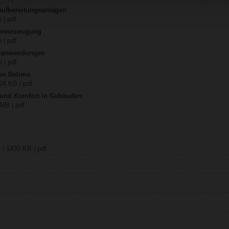
aufbereitungsanlagen
 | pdf
rmeerzeugung
 | pdf
teanwendungen
 | pdf
on Belimo
24 KB | pdf
z und Komfort in Gebäuden
 MB | pdf
 | 1430 KB | pdf