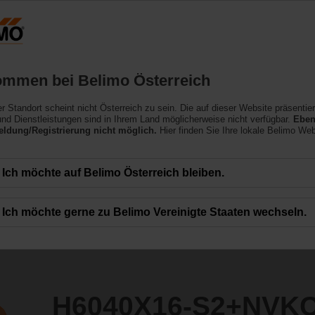
Österreich
DE
EN
HU
SL
SK
SR
Produkte
Support
Über uns
ommen bei Belimo Österreich
ler Standort scheint nicht Österreich zu sein. Die auf dieser Website präsentie
2+NVKC24A-MP-TPC
nd Dienstleistungen sind in Ihrem Land möglicherweise nicht verfügbar.
Eben
ldung/Registrierung nicht möglich.
Hier finden Sie Ihre lokale Belimo Web
Ich möchte auf Belimo Österreich bleiben.
Ich möchte gerne zu Belimo Vereinigte Staaten wechseln.
H6040X16-S2+NVK