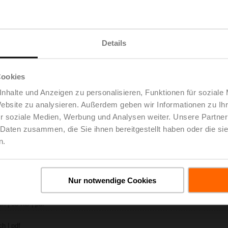
X..-S2
ch | 1728 KB | pdf
Details
VKC24A-MP-TPC
h | 3 MB | pdf
..-S(P)2
 pdf
Cookies
A.. / NVK..A.. / SVK..A..
nhalte und Anzeigen zu personalisieren, Funktionen für soziale
Website zu analysieren. Außerdem geben wir Informationen zu I
H4..B / H5..B / H6..N / H6..R / H6..S / H6..SP / H6..X..-S2 / H7..N / H7..R /
r soziale Medien, Werbung und Analysen weiter. Unsere Partner
B | pdf
 Daten zusammen, die Sie ihnen bereitgestellt haben oder die s
ty – NVKC24A-MP-TPC
B | pdf
n.
eg- / 3-Weg-Hubventile
h | 3018 KB | pdf
lgemeine Hinweise
Nur notwendige Cookies
h | pdf
.. DN15-50
h | 68 KB | pdf
h | pdf