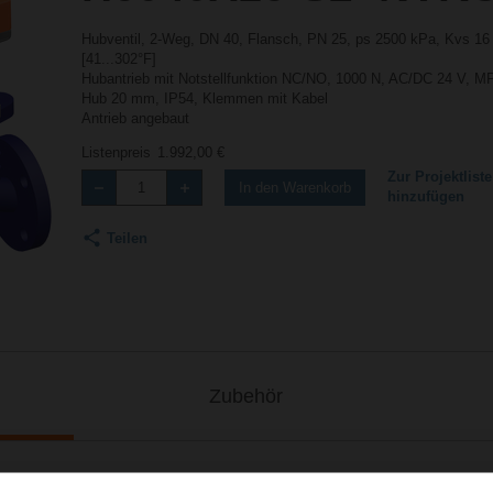
Hubventil, 2-Weg, DN 40, Flansch, PN 25, ps 2500 kPa, Kvs 16
[41...302°F]
Hubantrieb mit Notstellfunktion NC/NO, 1000 N, AC/DC 24 V, MP-B
Hub 20 mm, IP54, Klemmen mit Kabel
Antrieb angebaut
Listenpreis
1.992,00 €
Zur Projektliste
In den Warenkorb
hinzufügen
Teilen
Zubehör