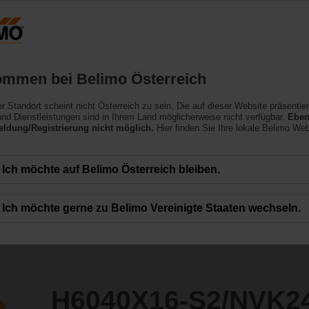
Österreich
DE
EN
HU
SL
SK
SR
Produkte
Support
Über uns
ommen bei Belimo Österreich
ler Standort scheint nicht Österreich zu sein. Die auf dieser Website präsentie
2/NVK24A-SR-TPC
nd Dienstleistungen sind in Ihrem Land möglicherweise nicht verfügbar.
Eben
ldung/Registrierung nicht möglich.
Hier finden Sie Ihre lokale Belimo Web
Ich möchte auf Belimo Österreich bleiben.
Ich möchte gerne zu Belimo Vereinigte Staaten wechseln.
H6040X16-S2/NVK2