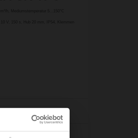
 m³/h, Mediumstemperatur 5...150°C
...10 V, 150 s, Hub 20 mm, IP54, Klemmen
Details