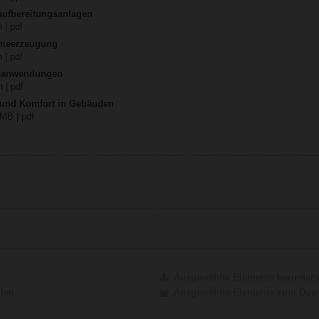
aufbereitungsanlagen
 | pdf
rmeerzeugung
 | pdf
teanwendungen
 | pdf
z und Komfort in Gebäuden
 MB | pdf
Ausgewählte Elemente herunterl
ilen
Ausgewählte Elemente zum Down