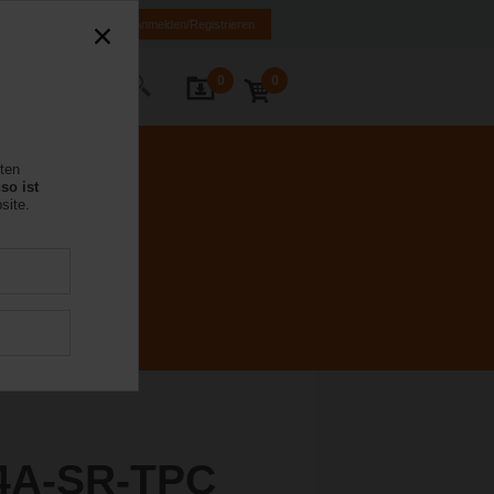
MK
HR
BA
Anmelden/Registrieren
0
0
Kontakt
rten
so ist
site.
4A-SR-TPC