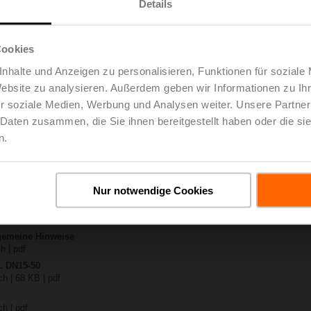
Details
X..-S2
ch | 1728 KB | pdf
Cookies
VK24A-SR-TPC
nhalte und Anzeigen zu personalisieren, Funktionen für soziale
ch | 2326 KB | pdf
Website zu analysieren. Außerdem geben wir Informationen zu I
..-S(P)2
 pdf
r soziale Medien, Werbung und Analysen weiter. Unsere Partner
A.. / NVK..A.. / SVK..A..
 Daten zusammen, die Sie ihnen bereitgestellt haben oder die s
n.
H4..B / H5..B / H6..N / H6..R / H6..S / H6..SP / H6..X..-S2 / H7..N / H7..R /
B | pdf
y – NVK24A-SR-TPC
Nur notwendige Cookies
 KB | pdf
eg- / 3-Weg-Hubventile
h | 3018 KB | pdf
lgemeine Hinweise
h | pdf
.. DN15-50
h | 68 KB | pdf
h | pdf