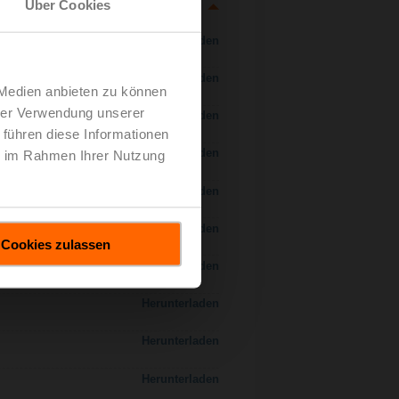
Über Cookies
Herunterladen
Herunterladen
 Medien anbieten zu können
hrer Verwendung unserer
Herunterladen
 führen diese Informationen
Herunterladen
ie im Rahmen Ihrer Nutzung
 H7..S / H7..X..S..
Herunterladen
Herunterladen
Cookies zulassen
Herunterladen
Herunterladen
Herunterladen
Herunterladen