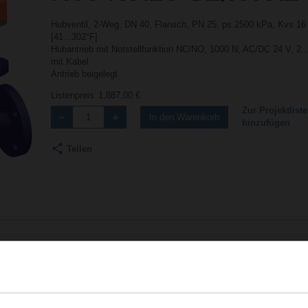
Hubventil, 2-Weg, DN 40, Flansch, PN 25, ps 2500 kPa, Kvs 16
[41...302°F]
Hubantrieb mit Notstellfunktion NC/NO, 1000 N, AC/DC 24 V, 2
mit Kabel
Antrieb beigelegt
Listenpreis
1.887,00 €
Zur Projektliste
In den Warenkorb
hinzufügen
Teilen
Zubehör