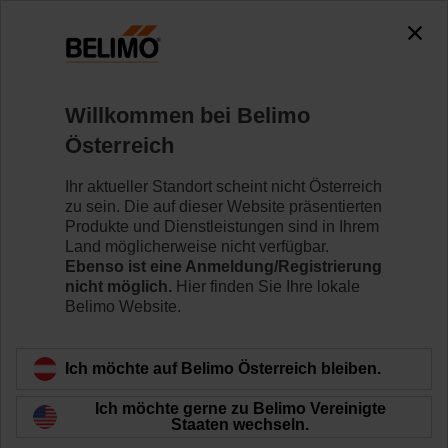
0
0
Home
Regelventile
Kugelhähne
Willkommen bei Belimo
R7032R-B3+SRF24A-O
Österreich
Ihr aktueller Standort scheint nicht Österreich
zu sein. Die auf dieser Website präsentierten
Mehr erfahren
Produkte und Dienstleistungen sind in Ihrem
Land möglicherweise nicht verfügbar.
Ebenso ist eine Anmeldung/Registrierung
nicht möglich.
Hier finden Sie Ihre lokale
Belimo Website.
Zurück zur Produktkategorie
Ich möchte auf Belimo Österreich bleiben.
Ich möchte gerne zu Belimo Vereinigte
Staaten wechseln.