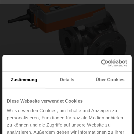
Zustimmung
Details
Über Cookies
R7032R-B3+SRF24A-
Diese Webseite verwendet Cookies
Wir verwenden Cookies, um Inhalte und Anzeigen zu
O
personalisieren, Funktionen für soziale Medien anbieten
zu können und die Zugriffe auf unsere Website zu
analysieren. Außerdem geben wir Informationen zu Ihrer
Umschaltkugelhahn, 3-Weg, DN 32, Flansch, PN 6, ps