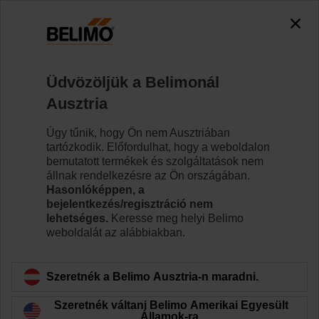
0
0
Kezdőlap
Szabályozószelepek
Szabályozó golyóscsap
Üdvözöljük a Belimonál
R7050R25-B3+NRF24A-S2
Ausztria
Úgy tűnik, hogy Ön nem Ausztriában
tartózkodik. Előfordulhat, hogy a weboldalon
Tudjon meg többet
bemutatott termékek és szolgáltatások nem
állnak rendelkezésre az Ön országában.
Hasonlóképpen, a
bejelentkezés/regisztráció nem
lehetséges.
Keresse meg helyi Belimo
Vissza a termékkategóriához
weboldalát az alábbiakban.
Szeretnék a Belimo Ausztria-n maradni.
Szeretnék váltani Belimo Amerikai Egyesült
Államok-ra.