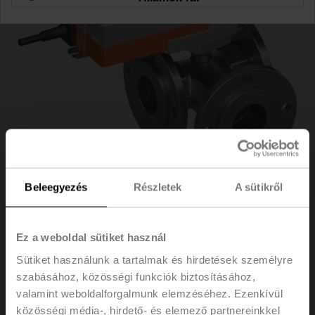
Beleegyezés
Részletek
A sütikről
R7050R25-
Ez a weboldal sütiket használ
Sütiket használunk a tartalmak és hirdetések személyre
B3+NRF24A-S2
szabásához, közösségi funkciók biztosításához,
valamint weboldalforgalmunk elemzéséhez. Ezenkívül
közösségi média-, hirdető- és elemező partnereinkkel
Szabályozó golyóscsap, 3 járatú, DN 50, Karimás,