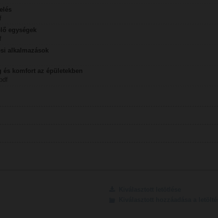
elés
f
elő egységek
f
ési alkalmazások
 és komfort az épületekben
pdf
Kiválasztott letötlése
Kiválasztott hozzáadása a letöl