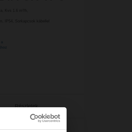
a, Kvs 1.6 m³/h,
m, IP54, Sorkapcsok kábellel
 a
ához
Részletek