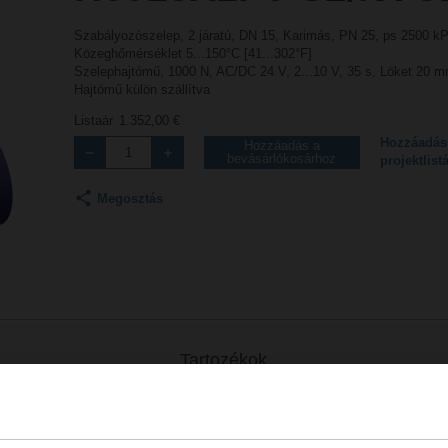
Szabályozószelep, 2 járatú, DN 15, Karimás, PN 25, ps 2500 kP
Közeghőmérséklet 5...150°C [41...302°F]
Szelephajtómű, 1000 N, AC/DC 24 V, 2...10 V, 35 s, Löket 20 m
Hajtómű külön szállítva
Listaár
1.352,00 €
Hozzáadás
Hozzáadás a
bevásárlókosárhoz
projektlist
Megosztás
Tartozékok