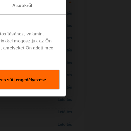
A sütikről
Letöltés
Letöltés
tosításához, valamint
Letöltés
einkkel megosztjuk az Ön
l, amelyeket Ön adott meg
Letöltés
 H7..S / H7..X..S..
Letöltés
Letöltés
es süti engedélyezése
Letöltés
Letöltés
Letöltés
Letöltés