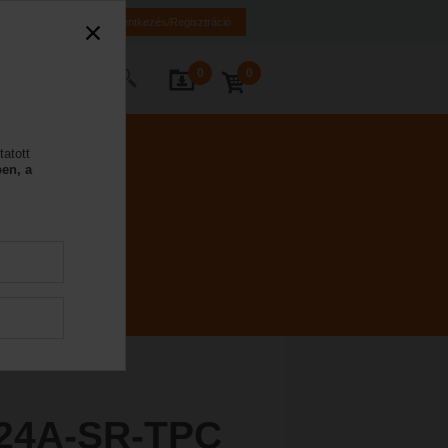
K
HR
BA
Bejelentkezés/Regisztráció
0
0
Kapcsolat
tatott
en, a
24A-SR-TPC