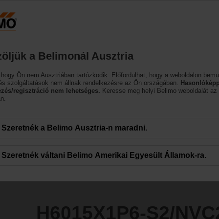
Ausztria
DE
EN
HU
SL
SK
SR
M
Termékek
Támogatás
Rólunk
öljük a Belimonál Ausztria
yozószelepek
 hogy Ön nem Ausztriában tartózkodik. Előfordulhat, hogy a weboldalon bemu
S2/NVC24A-SR-TPC
és szolgáltatások nem állnak rendelkezésre az Ön országában.
Hasonlóképp
ezés/regisztráció nem lehetséges.
Keresse meg helyi Belimo weboldalát az
n.
Szeretnék a Belimo Ausztria-n maradni.
Szeretnék váltani Belimo Amerikai Egyesült Államok-ra.
H6015X1P6-S2/NVC