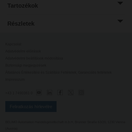
Tartozékok
Részletek
Kapcsolat
Adatvédelmi előírások
Adatvédelmi beállítások módosítása
Biztonsági megjegyzések
Általános Értékesítési és Szállítási Feltételek, Garanciális feltételek
Impresszum
+43 1 7490361 0
Feliratkozás hírlevélre
BELIMO Automation Handelsgesellschaft m.b.H, Brunner Straße 63/20, 1230 Vienna
(Austria)