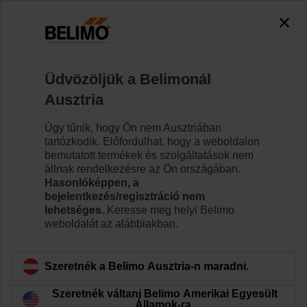
0
0
Kezdőlap
Szabályozószelepek
Szabályozószelepek
Üdvözöljük a Belimonál
H6015X2P5-S2/SV24A-MP-TPC
Ausztria
Úgy tűnik, hogy Ön nem Ausztriában
tartózkodik. Előfordulhat, hogy a weboldalon
Tudjon meg többet
bemutatott termékek és szolgáltatások nem
állnak rendelkezésre az Ön országában.
Hasonlóképpen, a
bejelentkezés/regisztráció nem
lehetséges.
Keresse meg helyi Belimo
Vissza a termékkategóriához
weboldalát az alábbiakban.
Szeretnék a Belimo Ausztria-n maradni.
Szeretnék váltani Belimo Amerikai Egyesült
Államok-ra.