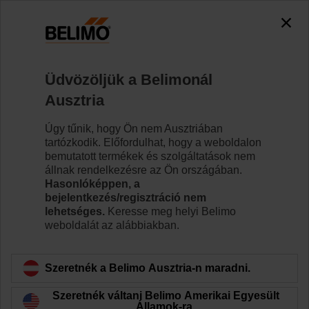
0
0
Kezdőlap
Szabályozószelepek
Szabályozószelepek
Üdvözöljük a Belimonál
H6032X10-S2+NVK24A-SR-TPC
Ausztria
Úgy tűnik, hogy Ön nem Ausztriában
tartózkodik. Előfordulhat, hogy a weboldalon
Tudjon meg többet
bemutatott termékek és szolgáltatások nem
állnak rendelkezésre az Ön országában.
Hasonlóképpen, a
bejelentkezés/regisztráció nem
lehetséges.
Keresse meg helyi Belimo
Vissza a termékkategóriához
weboldalát az alábbiakban.
Szeretnék a Belimo Ausztria-n maradni.
Szeretnék váltani Belimo Amerikai Egyesült
Államok-ra.