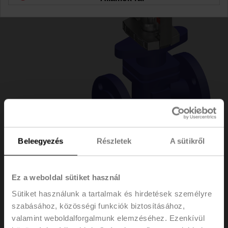
Beleegyezés
Részletek
A sütikről
H6032X10-
Ez a weboldal sütiket használ
Sütiket használunk a tartalmak és hirdetések személyre
S2+NVK24A-SR-TPC
szabásához, közösségi funkciók biztosításához,
valamint weboldalforgalmunk elemzéséhez. Ezenkívül
Szabályozószelep, 2 járatú, DN 32, Karimás, PN 25, ps