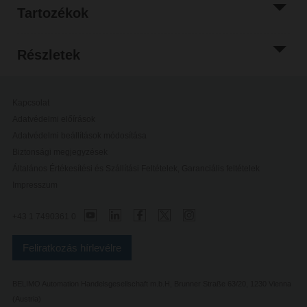
Tartozékok
Részletek
Kapcsolat
Adatvédelmi előírások
Adatvédelmi beállítások módosítása
Biztonsági megjegyzések
Általános Értékesítési és Szállítási Feltételek, Garanciális feltételek
Impresszum
+43 1 7490361 0
Feliratkozás hírlevélre
BELIMO Automation Handelsgesellschaft m.b.H, Brunner Straße 63/20, 1230 Vienna
(Austria)