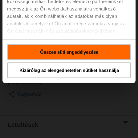
közösségi média-, hirdető- és elemező partnereinkkel
2500 kPa, Kvs 16 m³/h, Közeghőmérséklet 5...150°C
megosztjuk az Ön weboldalhasználatra vonatkozó
[41...302°F]
adatait, akik kombinálhatják az adatokat más olyan
Szelephajtómű vészállás funkcióval NC/NO, 1000 N,
adatokkal, amelyeket Ön adott meg számukra vagy az
AC/DC 24 V, 0.5...10 V, 150 s, Löket 20 mm, IP54,
Ön által használt más szolgáltatásokból gyűjtöttek.
Sorkapcsok kábellel
Hajtómű külön szállítva
Listaár
1.887,00 €
Összes süti engedélyezése
Hozzáadás a
bevásárlókosárhoz
Kizárólag az elengedhetetlen sütiket használja
Hozzáadás a
projektlistához
Megosztás
Letöltések