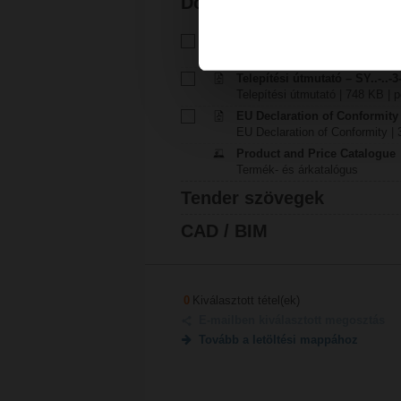
Dokumentáció
Műszaki adatlap - SY7-230A-3
Műszaki adatlap | Magyar | 246
Telepítési útmutató – SY..-..-3
Telepítési útmutató | 748 KB | p
EU Declaration of Conformity
EU Declaration of Conformity | 
Product and Price Catalogue
Termék- és árkatalógus
Tender szövegek
CAD / BIM
0
Kiválasztott tétel(ek)
E-mailben kiválasztott megosztás
Tovább a letöltési mappához