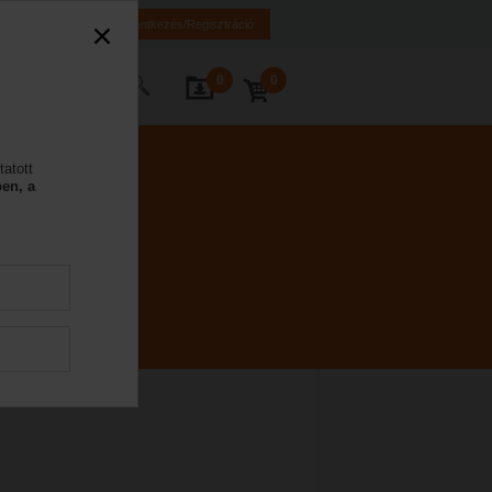
K
HR
BA
Bejelentkezés/Regisztráció
0
0
Kapcsolat
tatott
en, a