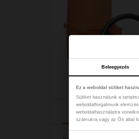
Beleegyezés
Ez a weboldal sütiket haszn
Sütiket használunk a tartal
weboldalforgalmunk elemzésé
Letölt
weboldalhasználatra vonatko
számukra vagy az Ön által ha