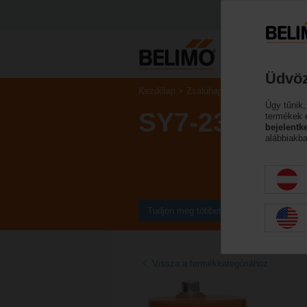
Üdvöz
Kezdőlap
Zsaluhajtóművek
Szelephaj
Úgy tűnik,
SY7-230A-3-
termékek 
bejelentk
alábbiakba
Tudjon meg többet
Vissza a termékkategóriához