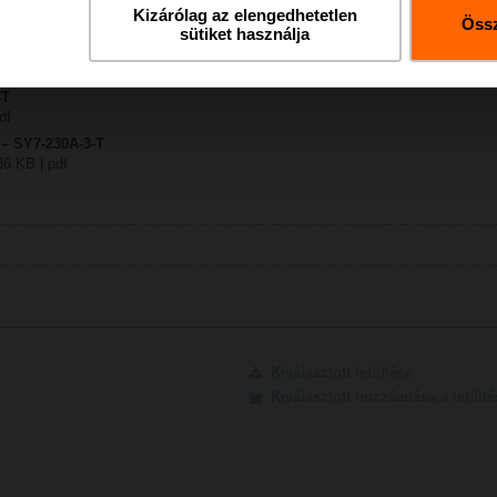
Kizárólag az elengedhetetlen
Össz
sütiket használja
-T
6 KB | pdf
-T
df
 – SY7-230A-3-T
36 KB | pdf
Kiválasztott letötlése
Kiválasztott hozzáadása a letöl