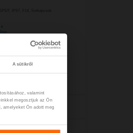
x SPDT, IP67, F14, Sorkapcsok
 a
ához
A sütikről
tosításához, valamint
einkkel megosztjuk az Ön
zletek
l, amelyeket Ön adott meg