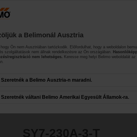
Ausztria
DE
EN
HU
SL
SK
SR
M
Termékek
Támogatás
Rólunk
öljük a Belimonál Ausztria
tóművek
 hogy Ön nem Ausztriában tartózkodik. Előfordulhat, hogy a weboldalon bemu
T
és szolgáltatások nem állnak rendelkezésre az Ön országában.
Hasonlóképp
ezés/regisztráció nem lehetséges.
Keresse meg helyi Belimo weboldalát az
n.
Szeretnék a Belimo Ausztria-n maradni.
Szeretnék váltani Belimo Amerikai Egyesült Államok-ra.
SY7-230A-3-T