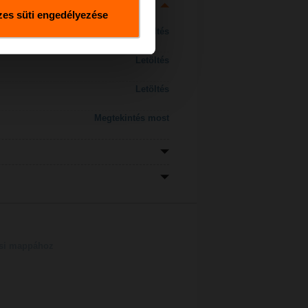
es süti engedélyezése
Letöltés
Letöltés
Letöltés
Megtekintés most
tési mappához