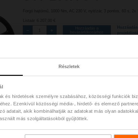
Forgó hajtómű, 1000 Nm, AC 230 V, nyit/zár, 3 pontos, 60 s, 2
Listaár
6.207,00 €
Hozzáadás
Hozzáadás a
bevásárlókosárhoz
projektlist
Megosztás
Részletek
ál
mak és hirdetések személyre szabásához, közösségi funkciók biz
hez. Ezenkívül közösségi média-, hirdető- és elemező partner
ések
Rés
zó adatait, akik kombinálhatják az adatokat más olyan adatokka
sznált más szolgáltatásokból gyűjtöttek.