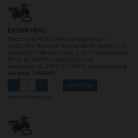
EV100F+BAC
Electr. 2-way PI-CCV Belimo Energy Valve™,
AC/DC 24 V, BACnet/IP, BACnet MS/TP, Modbus TCP,
Modbus RTU, MP-Bus, Cloud, 2...10 V, DN 100, Flange,
PN 16, ps 1600 kPa, Vnom 20 l/s, Fluid
temperature -10...120°C [14...248°F], Glycol monitoring
List price: 7.055,00 €
Add to Cart
Add to Project List