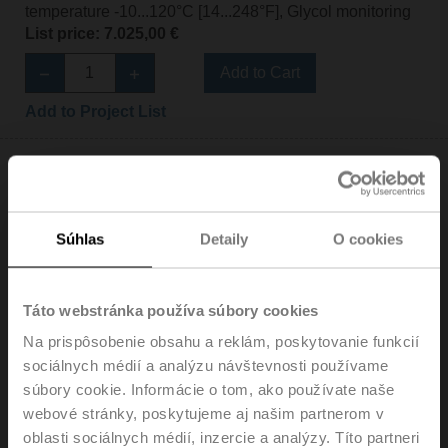
temperature -10...120°C [14...248°F], Glycol monitoring
List price: 7.025,00 €
Add to Cart
Add to Project List
Súhlas
Detaily
O cookies
EV080F+BAC
Electr. 2-way PI-CCV Belimo Energy Valve™,
Táto webstránka používa súbory cookies
AC/DC 24 V, BACnet/IP, BACnet MS/TP, Modbus TCP,
Modbus RTU, MP-Bus, Cloud, 2...10 V, DN 80, Flange,
Na prispôsobenie obsahu a reklám, poskytovanie funkcií
PN 16, ps 1600 kPa, Vnom 11 l/s, Fluid
sociálnych médií a analýzu návštevnosti používame
temperature -10...120°C [14...248°F], Glycol monitoring
súbory cookie. Informácie o tom, ako používate naše
List price: 6.080,00 €
webové stránky, poskytujeme aj našim partnerom v
oblasti sociálnych médií, inzercie a analýzy. Títo partneri
Add to Cart