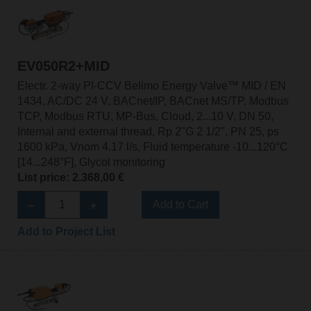
EV050R2+MID
Electr. 2-way PI-CCV Belimo Energy Valve™ MID / EN
1434, AC/DC 24 V, BACnet/IP, BACnet MS/TP, Modbus
TCP, Modbus RTU, MP-Bus, Cloud, 2...10 V, DN 50,
Internal and external thread, Rp 2"G 2 1/2", PN 25, ps
1600 kPa, Vnom 4.17 l/s, Fluid temperature -10...120°C
[14...248°F], Glycol monitoring
List price: 2.368,00 €
Add to Cart
Add to Project List