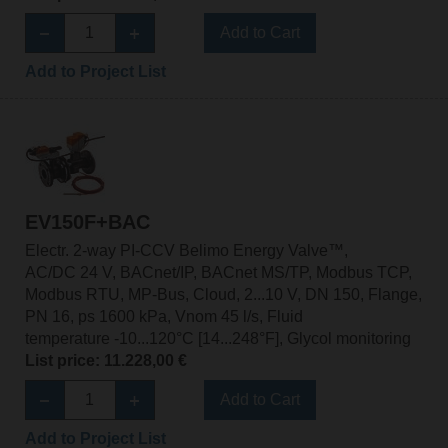
Add to Cart
Add to Project List
EV150F+BAC
Electr. 2-way PI-CCV Belimo Energy Valve™,
AC/DC 24 V, BACnet/IP, BACnet MS/TP, Modbus TCP,
Modbus RTU, MP-Bus, Cloud, 2...10 V, DN 150, Flange,
PN 16, ps 1600 kPa, Vnom 45 l/s, Fluid
temperature -10...120°C [14...248°F], Glycol monitoring
List price: 11.228,00 €
Add to Cart
Add to Project List