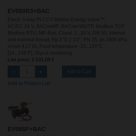
EV050R3+BAC
Electr. 3-way PI-CCV Belimo Energy Valve™,
AC/DC 24 V, BACnet/IP, BACnet MS/TP, Modbus TCP,
Modbus RTU, MP-Bus, Cloud, 2...10 V, DN 50, Internal
and external thread, Rp 2"G 2 1/2", PN 25, ps 1600 kPa,
Vnom 4.17 l/s, Fluid temperature -10...120°C
[14...248°F], Glycol monitoring
List price: 2.531,00 €
Add to Cart
Add to Project List
EV065F+BAC