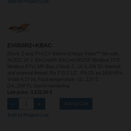
Add to Project List
EV050R2+KBAC
Electr. 2-way PI-CCV Belimo Energy Valve™ fail-safe,
AC/DC 24 V, BACnet/IP, BACnet MS/TP, Modbus TCP,
Modbus RTU, MP-Bus, Cloud, 2...10 V, DN 50, Internal
and external thread, Rp 2"G 2 1/2", PN 25, ps 1600 kPa,
Vnom 4.17 l/s, Fluid temperature -10...120°C
[14...248°F], Glycol monitoring
List price: 3.232,00 €
Add to Cart
Add to Project List