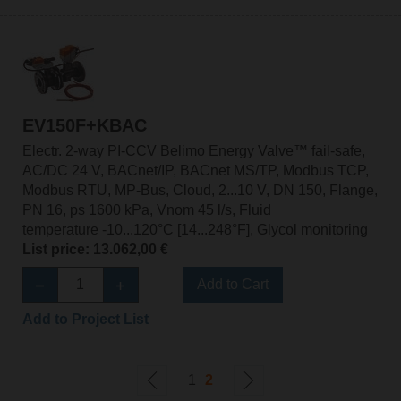
EV150F+KBAC
Electr. 2-way PI-CCV Belimo Energy Valve™ fail-safe,
AC/DC 24 V, BACnet/IP, BACnet MS/TP, Modbus TCP,
Modbus RTU, MP-Bus, Cloud, 2...10 V, DN 150, Flange,
PN 16, ps 1600 kPa, Vnom 45 l/s, Fluid
temperature -10...120°C [14...248°F], Glycol monitoring
List price: 13.062,00 €
Add to Cart
Add to Project List
1
2