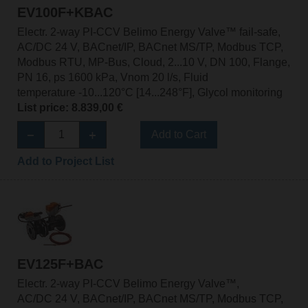
EV100F+KBAC
Electr. 2-way PI-CCV Belimo Energy Valve™ fail-safe,
AC/DC 24 V, BACnet/IP, BACnet MS/TP, Modbus TCP,
Modbus RTU, MP-Bus, Cloud, 2...10 V, DN 100, Flange,
PN 16, ps 1600 kPa, Vnom 20 l/s, Fluid
temperature -10...120°C [14...248°F], Glycol monitoring
List price: 8.839,00 €
Add to Cart
Add to Project List
EV125F+BAC
Electr. 2-way PI-CCV Belimo Energy Valve™,
AC/DC 24 V, BACnet/IP, BACnet MS/TP, Modbus TCP,