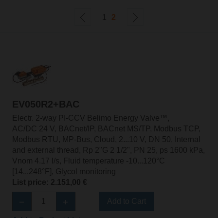
1
2
EV050R2+BAC
Electr. 2-way PI-CCV Belimo Energy Valve™,
AC/DC 24 V, BACnet/IP, BACnet MS/TP, Modbus TCP,
Modbus RTU, MP-Bus, Cloud, 2...10 V, DN 50, Internal
and external thread, Rp 2"G 2 1/2", PN 25, ps 1600 kPa,
Vnom 4.17 l/s, Fluid temperature -10...120°C
[14...248°F], Glycol monitoring
List price: 2.151,00 €
Add to Cart