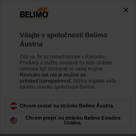
0
0
Home
Systémy
Vitajte v spoločnosti Belimo
Belimo Energy Valve™
Áustria
Belimo Energy Valve™ je tlakovo nezávislý regulačný
ventil, ktorý navyše slúži na monitorovanie výkonu
Zdá sa, že sa nenachádzate v Rakúsku.
cievky a spotreby energie. Na požiadanie dokáže
Produkty a služby uvedené na tejto stránke
zvládať aj rozhranie delta T a komunikovať s cloudom
nemusia byť dostupné vo vašej krajine.
internetu vecí.
Rovnako tak nie je možné sa
prihlásiť/zaregistrovať.
Nižšie nájdete vašu
lokálnu stránku spoločnosti Belimo.
Learn more
Chcem zostať na stránke Belimo Áustria.
Filter by
Chcem prejsť na stránku Belimo Estados
Unidos.
34
Results found