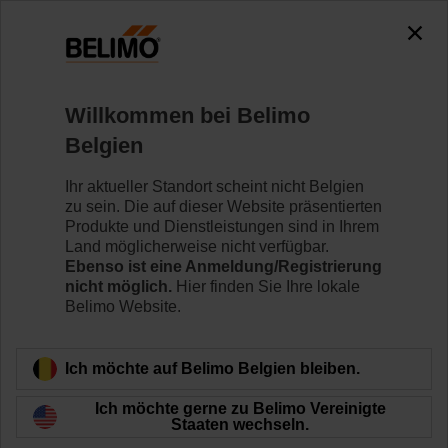
0
0
Home
Sensoren/Zähler
Kanalsensoren (Luft)
Willkommen bei Belimo
22DT-12T
Belgien
Ihr aktueller Standort scheint nicht Belgien
zu sein. Die auf dieser Website präsentierten
Mehr erfahren
Produkte und Dienstleistungen sind in Ihrem
Land möglicherweise nicht verfügbar.
Ebenso ist eine Anmeldung/Registrierung
nicht möglich.
Hier finden Sie Ihre lokale
Belimo Website.
Zurück zur Produktkategorie
Ich möchte auf Belimo Belgien bleiben.
Ich möchte gerne zu Belimo Vereinigte
Staaten wechseln.