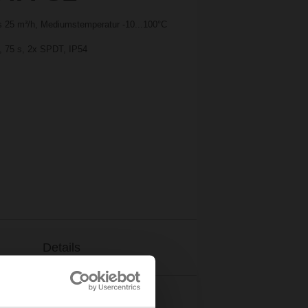
 25 m³/h, Mediumstemperatur -10...100°C
u, 75 s, 2x SPDT, IP54
Details