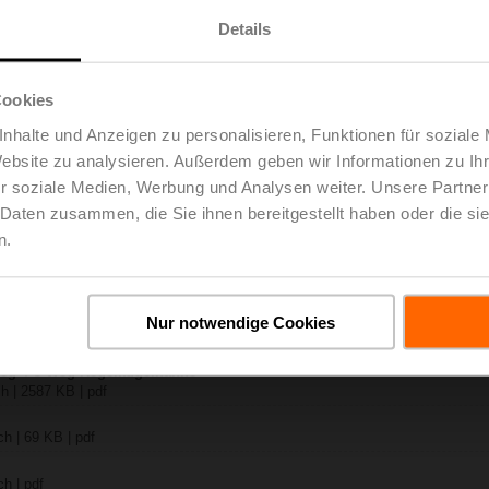
Details
Rxx-B..
ch | 1408 KB | pdf
F24A-S2
Cookies
ch | 1330 KB | pdf
nhalte und Anzeigen zu personalisieren, Funktionen für soziale
-B.. / R7..R..-B..
Website zu analysieren. Außerdem geben wir Informationen zu I
 pdf
r soziale Medien, Werbung und Analysen weiter. Unsere Partner
.. / SRF..A.. / on-off
 Daten zusammen, die Sie ihnen bereitgestellt haben oder die s
– R7..Rxx-B.. DN 40...50
n.
 KB | pdf
y – NRF24A-S2
B | pdf
Nur notwendige Cookies
lgemeine Hinweise
h | pdf
Weg- / 3-Weg-Regelkugelhähne
h | 2587 KB | pdf
h | 69 KB | pdf
h | pdf