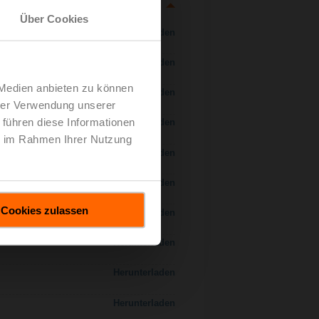
Über Cookies
Herunterladen
Herunterladen
 Medien anbieten zu können
Herunterladen
hrer Verwendung unserer
 führen diese Informationen
Herunterladen
ie im Rahmen Ihrer Nutzung
Herunterladen
Herunterladen
Cookies zulassen
Herunterladen
Herunterladen
Herunterladen
Herunterladen