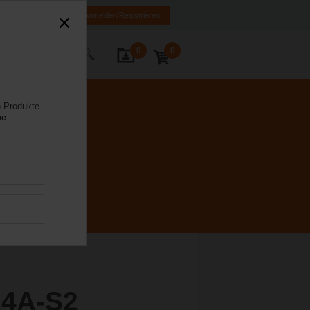
FR
DE
EN
Anmelden/Registrieren
0
0
Kontakt
n Produkte
ne
4A-S2