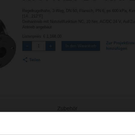
Regelkugelhahn, 3-Weg, DN 50, Flansch, PN 6, ps 600 kPa, Kvs
[14...212°F]
Drehantrieb mit Notstellfunktion NC, 10 Nm, AC/DC 24 V, Auf/Z
Antrieb angebaut
Listenpreis
€ 1,168,00
Zur Projektliste
In den Warenkorb
hinzufügen
Teilen
Zubehör