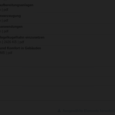
aufbereitungsanlagen
 | pdf
rmeerzeugung
 | pdf
teanwendungen
 | pdf
 Regelkugelhahn einzusetzen
 | 2426 KB | pdf
z und Komfort in Gebäuden
 MB | pdf
Ausgewählte Elemente herunterl