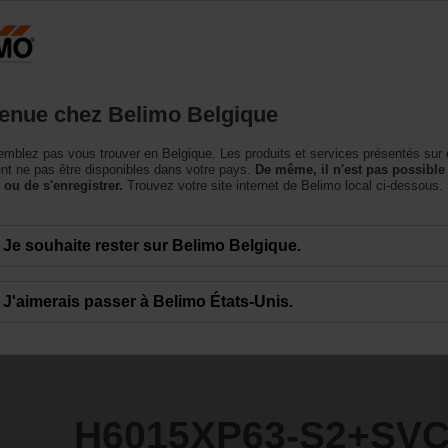
Belgique
NL
roduits
Support
À propos de nous
Conta
enue chez Belimo Belgique
à siège
mblez pas vous trouver en Belgique. Les produits et services présentés sur 
S2+SVC24A-MP-TPC
t ne pas être disponibles dans votre pays.
De même, il n'est pas possible
 ou de s'enregistrer.
Trouvez votre site internet de Belimo local ci-dessous.
Je souhaite rester sur Belimo Belgique.
J'aimerais passer à Belimo États-Unis.
H6015XP63-S2+SV