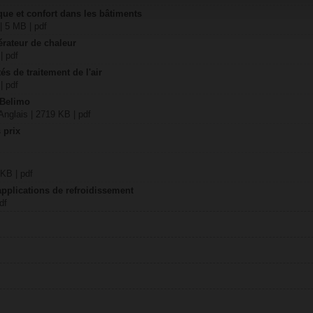
ique et confort dans les bâtiments
| 5 MB | pdf
érateur de chaleur
| pdf
és de traitement de l'air
| pdf
 Belimo
nglais | 2719 KB | pdf
 prix
 KB | pdf
applications de refroidissement
df