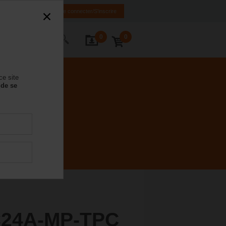
FR
DE
EN
Se connecter/S'inscrire
0
0
ctez-nous
ce site
 de se
C24A-MP-TPC