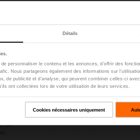
30 KB | pdf
P-TPC
Détails
96 KB | pdf
6..X..-S(P)2
 KB | pdf
ies.
..A.. / NV..A.. / SV..A..
e personnaliser le contenu et les annonces, d'offrir des fonctio
H4..B / H5..B / H6..N / H6..R / H6..S / H6..SP / H6..X..-S2 / H7..N / H7..R /
rafic. Nous partageons également des informations sur l'utilisati
97 KB | pdf
, de publicité et d'analyse, qui peuvent combiner celles-ci avec
ty – SVC24A-MP-TPC
ils ont collectées lors de votre utilisation de leurs services.
29 KB | pdf
 projet – Vannes à siège 2 voies / 3 voies
uvre | Anglais | 2807 KB | pdf
u projet - Remarques générales
Cookies nécessaires uniquement
Auto
uvre | Français | pdf
H6..X..S.. DN15-50
B | pdf
SV..