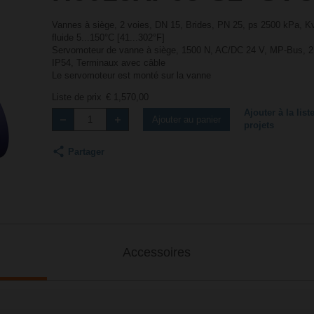
Vannes à siège, 2 voies, DN 15, Brides, PN 25, ps 2500 kPa, K
fluide 5...150°C [41...302°F]
Servomoteur de vanne à siège, 1500 N, AC/DC 24 V, MP-Bus, 2..
IP54, Terminaux avec câble
Le servomoteur est monté sur la vanne
Liste de prix
€ 1,570,00
Ajouter à la list
Ajouter au panier
projets
Partager
Accessoires