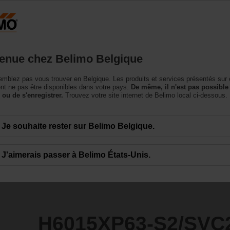
Belgique
NL
roduits
Support
À propos de nous
Conta
enue chez Belimo Belgique
à siège
mblez pas vous trouver en Belgique. Les produits et services présentés sur 
S2/SVC24A-SR-TPC
t ne pas être disponibles dans votre pays.
De même, il n'est pas possible
 ou de s'enregistrer.
Trouvez votre site internet de Belimo local ci-dessous.
Je souhaite rester sur Belimo Belgique.
J'aimerais passer à Belimo États-Unis.
H6015XP63-S2/SVC