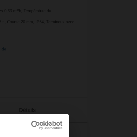
vs 0.63 m³/h, Température du
35 s, Course 20 mm, IP54, Terminaux avec
e de
Détails