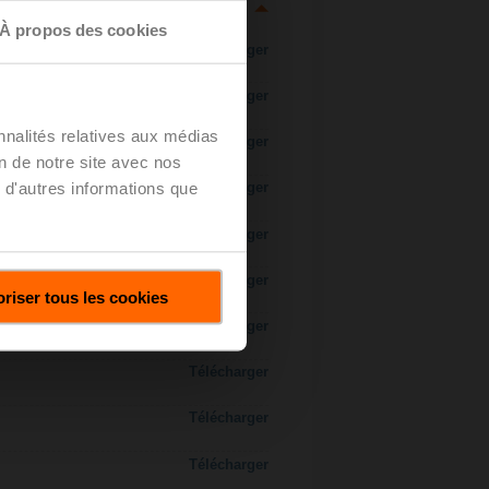
À propos des cookies
Télécharger
Télécharger
nnalités relatives aux médias
Télécharger
on de notre site avec nos
 d'autres informations que
Télécharger
 H7..S / H7..X..S..
Télécharger
Télécharger
riser tous les cookies
Télécharger
Télécharger
Télécharger
Télécharger