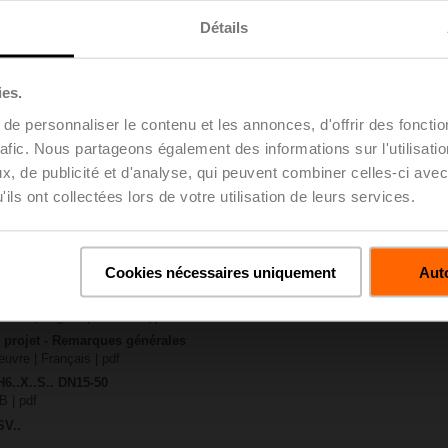
Détails
30 KB | pdf
R-TPC
ies.
23 KB | pdf
e personnaliser le contenu et les annonces, d'offrir des fonctio
6..X..-S(P)2
rafic. Nous partageons également des informations sur l'utilisati
 KB | pdf
, de publicité et d'analyse, qui peuvent combiner celles-ci avec
..A.. / NV..A.. / SV..A..
ils ont collectées lors de votre utilisation de leurs services.
H4..B / H5..B / H6..N / H6..R / H6..S / H6..SP / H6..X..-S2 / H7..N / H7..R /
97 KB | pdf
y – SVC24A-SR-TPC
Cookies nécessaires uniquement
Auto
29 KB | pdf
 projet – Vannes à siège 2 voies / 3 voies
uvre | Anglais | 2807 KB | pdf
u projet - Remarques générales
uvre | Français | pdf
H6..X..S.. DN15-50
B | pdf
SV..