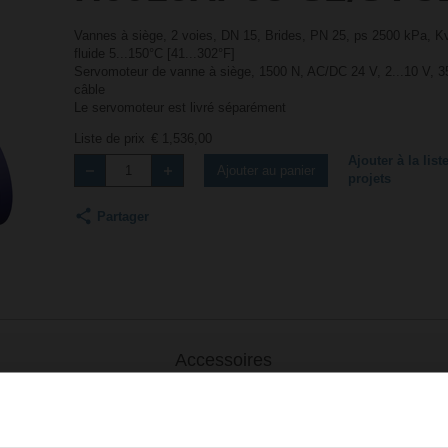
Vannes à siège, 2 voies, DN 15, Brides, PN 25, ps 2500 kPa, K
fluide 5...150°C [41...302°F]
Servomoteur de vanne à siège, 1500 N, AC/DC 24 V, 2...10 V, 
câble
Le servomoteur est livré séparément
Liste de prix
€ 1,536,00
Ajouter à la list
Ajouter au panier
projets
Partager
Accessoires