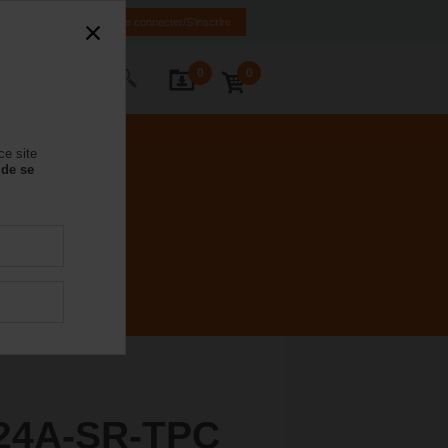
FR
DE
EN
Se connecter/S'inscrire
0
0
ctez-nous
ce site
 de se
24A-SR-TPC