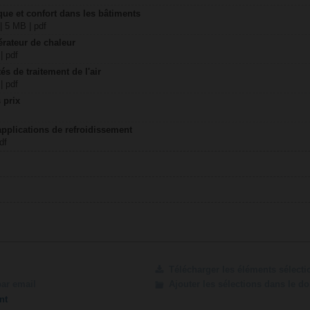
ique et confort dans les bâtiments
| 5 MB | pdf
érateur de chaleur
| pdf
és de traitement de l'air
| pdf
 prix
applications de refroidissement
df
Télécharger les éléments sélect
par email
Ajouter les sélections dans le d
nt