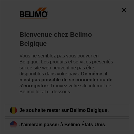
0
0
Accueil
Vannes de régulation
Vannes à siège
Bienvenue chez Belimo
H6020X4-S2/NVC24A-SZ-TPC
Belgique
Vous ne semblez pas vous trouver en
Belgique. Les produits et services présentés
Pour en savoir plus
sur ce site web peuvent ne pas être
disponibles dans votre pays.
De même, il
n'est pas possible de se connecter ou de
s'enregistrer.
Trouvez votre site internet de
Belimo local ci-dessous.
Retour a la catégorie de produits
Je souhaite rester sur Belimo Belgique.
J'aimerais passer à Belimo États-Unis.