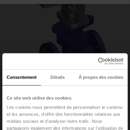
Consentement
Détails
À propos des cookies
H6020X4-
Ce site web utilise des cookies.
Les cookies nous permettent de personnaliser le contenu
S2/NVC24A-SZ-TPC
et les annonces, d'offrir des fonctionnalités relatives aux
médias sociaux et d'analyser notre trafic. Nous
partageons également des informations sur l'utilisation de
Vannes à siège, 2 voies, DN 20, Brides, PN 25, ps