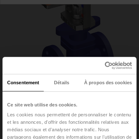
Consentement
Détails
À propos des cookies
H6032X10-
Ce site web utilise des cookies.
Les cookies nous permettent de personnaliser le contenu
S2+LV24A-MP-TPC
et les annonces, d'offrir des fonctionnalités relatives aux
médias sociaux et d'analyser notre trafic. Nous
partageons également des informations sur l'utilisation de
Vannes à siège, 2 voies, DN 32, Brides, PN 25, ps