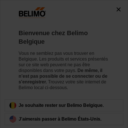
0
0
Accueil
Vannes de régulation
Vannes à siège
Bienvenue chez Belimo
H6032X10-S2+LV24A-MP-TPC
Belgique
Vous ne semblez pas vous trouver en
Belgique. Les produits et services présentés
Pour en savoir plus
sur ce site web peuvent ne pas être
disponibles dans votre pays.
De même, il
n'est pas possible de se connecter ou de
s'enregistrer.
Trouvez votre site internet de
Belimo local ci-dessous.
Retour a la catégorie de produits
Je souhaite rester sur Belimo Belgique.
J'aimerais passer à Belimo États-Unis.