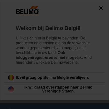
0
0
Home
Klepaandrijvingen
Welkom bij Belimo België
Aandrijvingen met veiligheidsfunctie
Belimo-aandrijvingen met veiligheidsfunctie zijn
U lijkt zich niet in België te bevinden. De
geschikt voor een groot aantal HVAC-toepassingen. Ze
producten en diensten die op deze website
zijn verkrijgbaar in een breed scala van nominale
worden gepresenteerd, zijn mogelijk niet
spanningen en draaimomenten.
beschikbaar in uw land.
Ook
inloggen/registreren is niet mogelijk.
Vind
hieronder uw lokale Belimo-website.
Meer informatie
Ik wil graag op Belimo België verblijven.
Toegepaste
filters
Ik wil graag overstappen naar Belimo
Verenigde Staten.
x
30 Nm