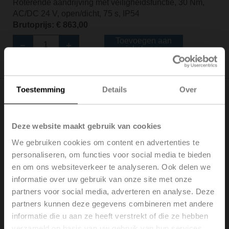
Roterende aandrijving met veiligheidsfunctie, 30 Nm,
AC/DC 24 V, open/dicht, 75 s, IP54
Brutoprijs: € 863,00
Toevoegen aan
winkelwagen
Toevoegen aan projectlijst
Toestemming
Details
Over
Deze website maakt gebruik van cookies
EF24A-MF
We gebruiken cookies om content en advertenties te
personaliseren, om functies voor social media te bieden
Roterende aandrijving met veiligheidsfunctie, 30 Nm,
en om ons websiteverkeer te analyseren. Ook delen we
AC/DC 24 V, MFT, 2...10 V, 150 s (60...150 s), IP54
Brutoprijs: € 1,136,00
informatie over uw gebruik van onze site met onze
partners voor social media, adverteren en analyse. Deze
Toevoegen aan
winkelwagen
partners kunnen deze gegevens combineren met andere
informatie die u aan ze heeft verstrekt of die ze hebben
Toevoegen aan projectlijst
verzameld op basis van uw gebruik van hun services.