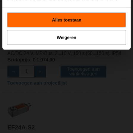
Alles toestaan
Weigeren
EF24A-MP
Roterende aandrijving met veiligheidsfunctie, 30 Nm,
AC/DC 24 V, MP-Bus, 2...10 V, 150 s (60...150 s), IP54
Brutoprijs: € 1,074,00
Toevoegen aan
winkelwagen
Toevoegen aan projectlijst
EF24A-S2