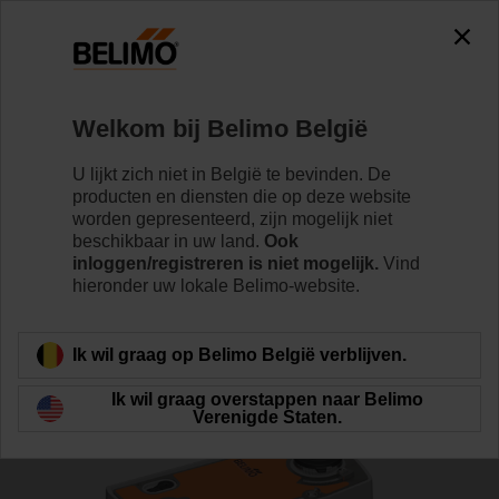
0
0
Home
Regelventielen
Kogelkranen
Welkom bij Belimo België
R7050R-B3+NRFA-S2-O
U lijkt zich niet in België te bevinden. De
producten en diensten die op deze website
worden gepresenteerd, zijn mogelijk niet
beschikbaar in uw land.
Ook
Meer informatie
inloggen/registreren is niet mogelijk.
Vind
hieronder uw lokale Belimo-website.
Terug naar product categorie
Ik wil graag op Belimo België verblijven.
Ik wil graag overstappen naar Belimo
Verenigde Staten.