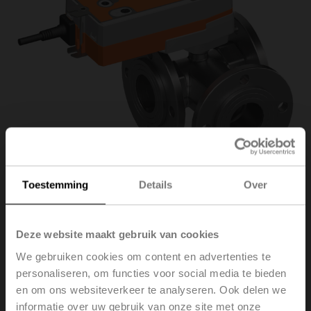
Toestemming
Details
Over
R7050R-B3+NRFA-
Deze website maakt gebruik van cookies
We gebruiken cookies om content en advertenties te
S2-O
personaliseren, om functies voor social media te bieden
en om ons websiteverkeer te analyseren. Ook delen we
informatie over uw gebruik van onze site met onze
Kogelkraan omschakelaar, 3-weg, DN 50, Flens, PN 6,