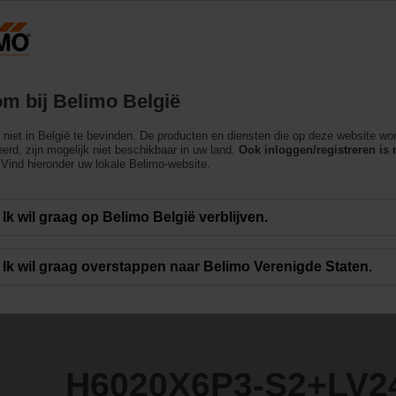
België
Producten
Ondersteuning
Over ons
m bij Belimo België
ch niet in België te bevinden. De producten en diensten die op deze website wo
S2+LV24A-MOD
erd, zijn mogelijk niet beschikbaar in uw land.
Ook inloggen/registreren is 
Vind hieronder uw lokale Belimo-website.
Ik wil graag op Belimo België verblijven.
Ik wil graag overstappen naar Belimo Verenigde Staten.
H6020X6P3-S2+LV