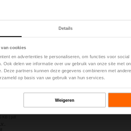
S2
 | 1728 KB | pdf
-MOD
Details
 | 2462 KB | pdf
..-S(P)2
 pdf
 van cookies
 / NV..A.. / SV..A..
ent en advertenties te personaliseren, om functies voor social
H4..B / H5..B / H6..N / H6..R / H6..S / H6..SP / H6..X..-S2 / H7..N / H7..R /
. Ook delen we informatie over uw gebruik van onze site met on
 EU | 97 KB | pdf
e. Deze partners kunnen deze gegevens combineren met andere i
y – LV24A-MOD
erzameld op basis van uw gebruik van hun services.
 EU | 35 KB | pdf
-weg regelafsluiters
7 KB | pdf
Weigeren
ne opmerkingen
H6..X..S.. DN15-50
6 KB | pdf
LV..
df