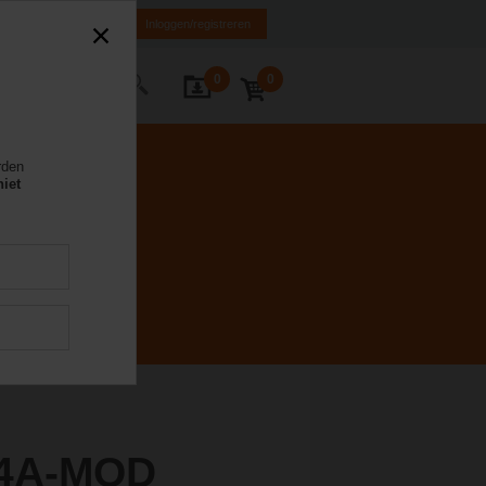
NL
FR
DE
EN
Inloggen/registreren
0
0
Contact
rden
niet
24A-MOD