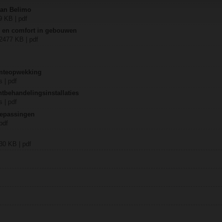
van Belimo
9 KB | pdf
ie en comfort in gebouwen
 2477 KB | pdf
mteopwekking
 | pdf
tbehandelingsinstallaties
 | pdf
oepassingen
pdf
430 KB | pdf