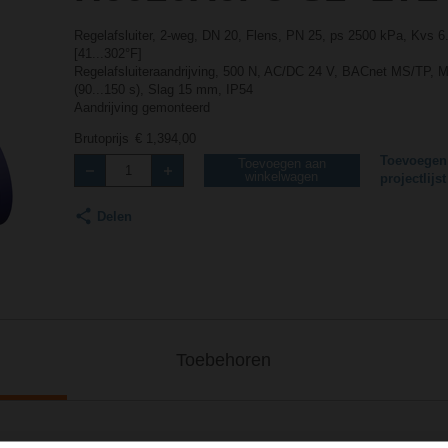
Regelafsluiter, 2-weg, DN 20, Flens, PN 25, ps 2500 kPa, Kvs 
[41...302°F]
Regelafsluiteraandrijving, 500 N, AC/DC 24 V, BACnet MS/TP, 
(90...150 s), Slag 15 mm, IP54
Aandrijving gemonteerd
Brutoprijs
€ 1,394,00
Toevoegen
Toevoegen aan
winkelwagen
projectlijst
Delen
Toebehoren