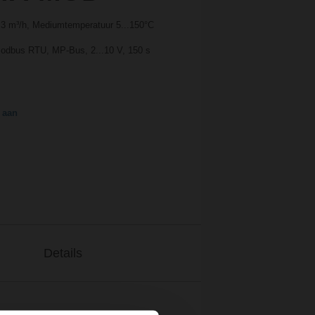
6.3 m³/h, Mediumtemperatuur 5...150°C
Modbus RTU, MP-Bus, 2...10 V, 150 s
 aan
Details