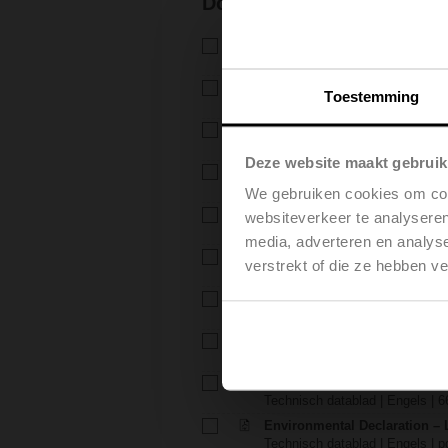
Documentatie
Technisch datablad – H6..X..-
Technisch datablad | Nederlands
Technisch datablad – LV24A
Toestemming
Technisch datablad | Nederlands
Installatiehandleiding – H6..X
Installatiehandleiding | 309 KB |
Deze website maakt gebruik
Installatiehandleiding – LV..A..
Installatiehandleiding | pdf
We gebruiken cookies om cont
EU Declaration of Conformity – 
websiteverkeer te analyseren
Verklaring van overeenstemming
media, adverteren en analys
EU Declaration of Conformit
verstrekt of die ze hebben v
Verklaring van overeenstemming
Projectrichtlijnen – 2-weg / 3
Projectrichtlijnen | Engels | 280
Projectrichtlijnen – Algeme
Projectrichtlijnen | Engels | pdf
Environmental Declaration – 
Technisch datablad | Engels | 6
Environmental Declaration – 
Technisch datablad | Engels | p