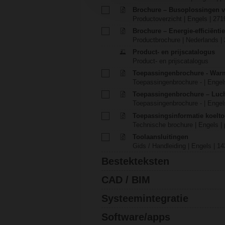
Brochure – Busoplossingen 
Productoverzicht | Engels | 271
Brochure – Energie-efficiënt
Productbrochure | Nederlands |
Product- en prijscatalogus
Product- en prijscatalogus
Toepassingenbrochure - War
Toepassingenbrochure - | Engels
Toepassingenbrochure – Luch
Toepassingenbrochure - | Engels
Toepassingsinformatie koelt
Technische brochure | Engels | 
Toolaansluitingen
Gids / Handleiding | Engels | 1
Bestekteksten
CAD / BIM
Systeemintegratie
Software/apps