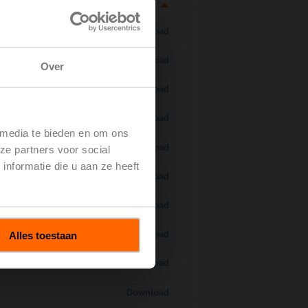
Download
Download
Over
Download
Download
 media te bieden en om ons
 H7..S / H7..X..S..
Download
ze partners voor social
nformatie die u aan ze heeft
Download
Download
Alles toestaan
Download
Download
Download