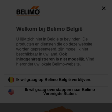
The exception is : javax.servlet.jsp.JspException: Problem
accessing the absolute URL
"https://www.belimo.com/be/nl_NL/~mgnlArea=outdated~".
java.io.IOException: Server returned HTTP response code: 500
for URL:
Welkom bij Belimo België
https://www.belimo.com/be/nl_NL/~mgnlArea=outdated~
U lijkt zich niet in België te bevinden. De
Home
Regelventielen
Regelafsluiters
producten en diensten die op deze website
worden gepresenteerd, zijn mogelijk niet
H6020X6P3-S2/LV24A-SZ-TPC
beschikbaar in uw land.
Ook
inloggen/registreren is niet mogelijk.
Vind
hieronder uw lokale Belimo-website.
Meer informatie
Ik wil graag op Belimo België verblijven.
Ik wil graag overstappen naar Belimo
Verenigde Staten.
Terug naar product categorie