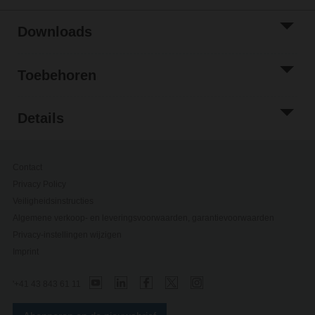
Downloads
Toebehoren
Details
Contact
Privacy Policy
Veiligheidsinstructies
Algemene verkoop- en leveringsvoorwaarden, garantievoorwaarden
Privacy-instellingen wijzigen
Imprint
'+41 43 843 61 11