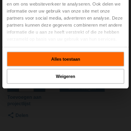
en om ons websiteverkeer te analyseren. Ook delen we
S2/LV24A-SZ-TPC
informatie over uw gebruik van onze site met onze
partners voor social media, adverteren en analyse. Deze
partners kunnen deze gegevens combineren met andere
Regelafsluiter, 2-weg, DN 20, Flens, PN 25, ps
2500 kPa, Kvs 6.3 m³/h, Mediumtemperatuur 5...150°C
informatie die u aan ze heeft verstrekt of die ze hebben
[41...302°F]
verzameld op basis van uw gebruik van hun services.
Regelafsluiteraandrijving, 500 N, AC/DC 24 V,
0.5...10 V, 150 s, Slag 15 mm, IP54, Aansluitklemmen
met kabel
Alles toestaan
Aandrijving apart geleverd
Brutoprijs
€ 1,285,00
Weigeren
Toevoegen aan
winkelwagen
Toevoegen aan
projectlijst
Delen