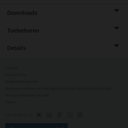
Downloads
Toebehoren
Details
Contact
Privacy Policy
Veiligheidsinstructies
Algemene verkoop- en leveringsvoorwaarden, garantievoorwaarden
Privacy-instellingen wijzigen
Imprint
'+41 43 843 61 11