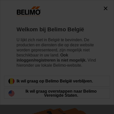
The exception is : javax.servlet.jsp.JspException: Problem
accessing the absolute URL
"https://www.belimo.com/be/nl_NL/~mgnlArea=outdated~".
java.io.IOException: Server returned HTTP response code: 500
for URL:
Welkom bij Belimo België
https://www.belimo.com/be/nl_NL/~mgnlArea=outdated~
U lijkt zich niet in België te bevinden. De
Home
Regelventielen
Regelafsluiters
producten en diensten die op deze website
worden gepresenteerd, zijn mogelijk niet
H6025X6P3-S2+NVK24A-MOD
beschikbaar in uw land.
Ook
inloggen/registreren is niet mogelijk.
Vind
hieronder uw lokale Belimo-website.
Meer informatie
Ik wil graag op Belimo België verblijven.
Ik wil graag overstappen naar Belimo
Verenigde Staten.
Terug naar product categorie