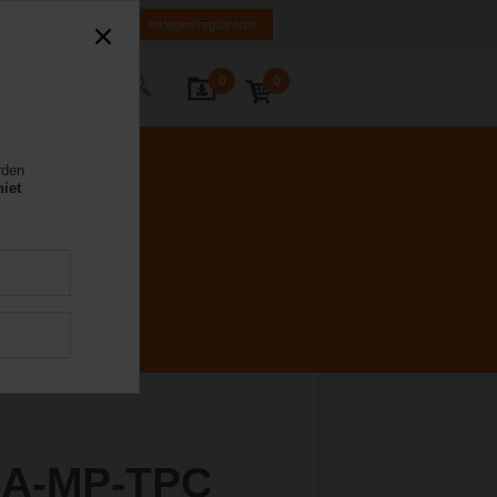
NL
FR
DE
EN
Inloggen/registreren
0
0
Contact
rden
niet
4A-MP-TPC