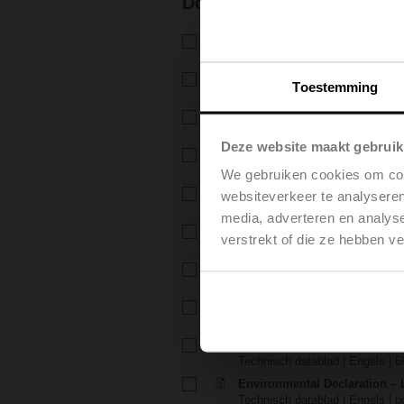
Documentatie
Technisch datablad – H6..X..-
Technisch datablad | Nederlands
Technisch datablad – LV24A
Toestemming
Technisch datablad | Nederlands
Installatiehandleiding – H6..X
Installatiehandleiding | 309 KB |
Deze website maakt gebruik
Installatiehandleiding – LV..A..
Installatiehandleiding | pdf
We gebruiken cookies om cont
EU Declaration of Conformity – 
websiteverkeer te analyseren
Verklaring van overeenstemming
media, adverteren en analys
EU Declaration of Conformit
verstrekt of die ze hebben v
Verklaring van overeenstemming
Projectrichtlijnen – 2-weg / 3
Projectrichtlijnen | Engels | 280
Projectrichtlijnen – Algeme
Projectrichtlijnen | Engels | pdf
Environmental Declaration – 
Technisch datablad | Engels | 6
Environmental Declaration – 
Technisch datablad | Engels | p