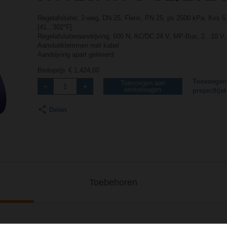
Regelafsluiter, 2-weg, DN 25, Flens, PN 25, ps 2500 kPa, Kvs 
[41...302°F]
Regelafsluiteraandrijving, 500 N, AC/DC 24 V, MP-Bus, 2...10 V,
Aansluitklemmen met kabel
Aandrijving apart geleverd
Brutoprijs
€ 1,424,00
Toevoegen
Toevoegen aan
winkelwagen
projectlijst
Delen
Toebehoren