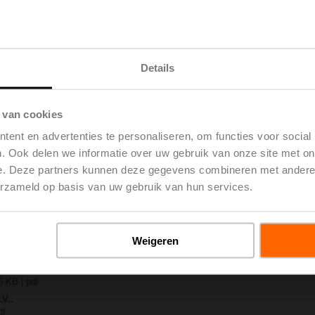
S2
 | 1728 KB | pdf
-MP-TPC
Details
 | 2794 KB | pdf
..-S(P)2
 pdf
 van cookies
 / NV..A.. / SV..A..
ent en advertenties te personaliseren, om functies voor social
H4..B / H5..B / H6..N / H6..R / H6..S / H6..SP / H6..X..-S2 / H7..N / H7..R /
. Ook delen we informatie over uw gebruik van onze site met on
 EU | 97 KB | pdf
e. Deze partners kunnen deze gegevens combineren met andere i
y – LV24A-MP-TPC
erzameld op basis van uw gebruik van hun services.
 EU | 29 KB | pdf
-weg regelafsluiters
7 KB | pdf
Weigeren
ne opmerkingen
H6..X..S.. DN15-50
6 KB | pdf
LV..
df