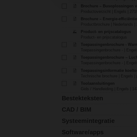
Brochure – Busoplossingen 
Productoverzicht | Engels | 271
Brochure – Energie-efficiënt
Productbrochure | Nederlands |
Product- en prijscatalogus
Product- en prijscatalogus
Toepassingenbrochure - War
Toepassingenbrochure - | Engels
Toepassingenbrochure – Luch
Toepassingenbrochure - | Engels
Toepassingsinformatie koelt
Technische brochure | Engels | 
Toolaansluitingen
Gids / Handleiding | Engels | 1
Bestekteksten
CAD / BIM
Systeemintegratie
Software/apps