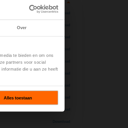
Download
Download
Over
Download
Download
 media te bieden en om ons
 H7..S / H7..X..S..
Download
ze partners voor social
nformatie die u aan ze heeft
Download
Download
Alles toestaan
Download
Download
Download