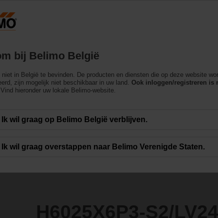
België
Producten
Ondersteuning
Over ons
m bij Belimo België
ch niet in België te bevinden. De producten en diensten die op deze website wo
S2/LV24A-MP-TPC
erd, zijn mogelijk niet beschikbaar in uw land.
Ook inloggen/registreren is 
Vind hieronder uw lokale Belimo-website.
Ik wil graag op Belimo België verblijven.
Ik wil graag overstappen naar Belimo Verenigde Staten.
H6025X6P3-S2/LV2