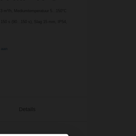
6.3 m³/h, Mediumtemperatuur 5...150°C
 150 s (90...150 s), Slag 15 mm, IP54,
 aan
Details