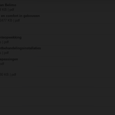
van Belimo
9 KB | pdf
ie en comfort in gebouwen
 2477 KB | pdf
mteopwekking
 | pdf
tbehandelingsinstallaties
 | pdf
oepassingen
pdf
430 KB | pdf