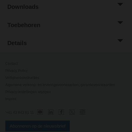
Downloads
Toebehoren
Details
Contact
Privacy Policy
Veiligheidsinstructies
Algemene verkoop- en leveringsvoorwaarden, garantievoorwaarden
Privacy-instellingen wijzigen
Imprint
'+41 43 843 61 11
Abonneren op de nieuwsbrief