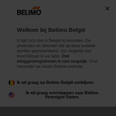
The exception is : javax.servlet.jsp.JspException: Problem
accessing the absolute URL
"https://www.belimo.com/be/nl_NL/~mgnlArea=outdated~".
java.io.IOException: Server returned HTTP response code: 500
for URL:
Welkom bij Belimo België
https://www.belimo.com/be/nl_NL/~mgnlArea=outdated~
U lijkt zich niet in België te bevinden. De
Home
Regelventielen
Regelkogelkranen
producten en diensten die op deze website
worden gepresenteerd, zijn mogelijk niet
R7050R25-B3+NR24A-KNX
beschikbaar in uw land.
Ook
inloggen/registreren is niet mogelijk.
Vind
hieronder uw lokale Belimo-website.
Meer informatie
Ik wil graag op Belimo België verblijven.
Ik wil graag overstappen naar Belimo
Verenigde Staten.
Terug naar product categorie