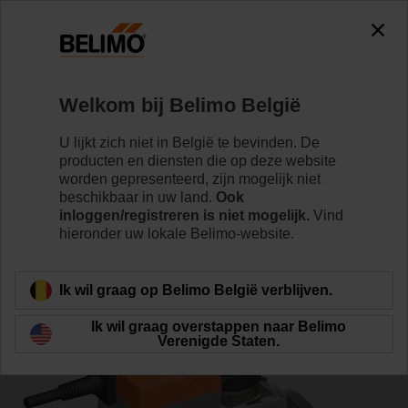
0
0
Home
Regelventielen
Regelkogelkranen
Welkom bij Belimo België
R7050R25-B3+NR24A-MOD
U lijkt zich niet in België te bevinden. De
producten en diensten die op deze website
worden gepresenteerd, zijn mogelijk niet
beschikbaar in uw land.
Ook
Meer informatie
inloggen/registreren is niet mogelijk.
Vind
hieronder uw lokale Belimo-website.
Terug naar product categorie
Ik wil graag op Belimo België verblijven.
Ik wil graag overstappen naar Belimo
Verenigde Staten.