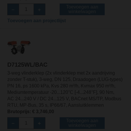
Toevoegen aan
winkelwagen
Toevoegen aan projectlijst
D7125WL/BAC
3-weg vlinderklep (2x vlinderklep met 2x aandrijving
zonder T-stuk), 3-weg, DN 125, Draadogen (LUG-types)
PN 16, ps 1600 kPa, Kvs 280 m³/h, Kvmax 950 m³/h,
Mediumtemperatuur -20...120°C [-4...248°F], 90 Nm,
AC 24...240 V / DC 24...125 V, BACnet MS/TP, Modbus
RTU, MP-Bus, 35 s, IP66/67, Aansluitklemmen
Brutoprijs: € 3,746,00
Toevoegen aan
winkelwagen