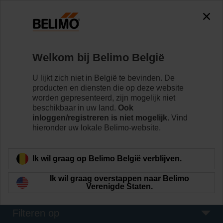
The exception is : javax.servlet.jsp.JspException: Problem
accessing the absolute URL
"https://www.belimo.com/be/nl_NL/~mgnlArea=outdated~".
java.io.IOException: Server returned HTTP response code: 500
for URL:
Welkom bij Belimo België
https://www.belimo.com/be/nl_NL/~mgnlArea=outdated~
U lijkt zich niet in België te bevinden. De
Home
Regelventielen
producten en diensten die op deze website
worden gepresenteerd, zijn mogelijk niet
Vlinderkleppen
beschikbaar in uw land.
Ook
inloggen/registreren is niet mogelijk.
Vind
De vlinderklepseries zijn verkrijgbaar als lusogen en
hieronder uw lokale Belimo-website.
draadogen in DN 25 – DN 700. Deze voldoen aan de
eisen van alle HVAC-toepassingen die nul procent
lekkage vereisen voor 2-weg en 3-weg toepassingen.
Ik wil graag op Belimo België verblijven.
Meer informatie
Ik wil graag overstappen naar Belimo
Verenigde Staten.
Filteren op