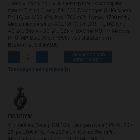
3-weg vlinderklep (2x vlinderklep met 2x aandrijving
zonder T-stuk), 3-weg, DN 300, Draadogen (LUG-types)
PN 16, ps 1600 kPa, Kvs 1700 m³/h, Kvmax 4700 m³/h,
Mediumtemperatuur -20...120°C [-4...248°F], 160 Nm,
AC 24...240 V / DC 24...125 V, BACnet MS/TP, Modbus
RTU, MP-Bus, 35 s, IP66/67, Aansluitklemmen
Brutoprijs: € 8,859,00
Toevoegen aan
winkelwagen
Toevoegen aan projectlijst
D6100W
Vlinderklep, 2-weg, DN 100, Lasogen (wafer) PN 6 / 10 /
16, ps 1600 kPa, Kvs 220 m³/h, Kvmax 690 m³/h,
Mediumtemperatuur -20...120°C [-4...248°F]