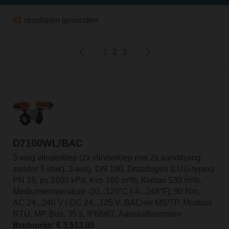
42
resultaten gevonden
1
2
3
D7100WL/BAC
3-weg vlinderklep (2x vlinderklep met 2x aandrijving
zonder T-stuk), 3-weg, DN 100, Draadogen (LUG-types)
PN 16, ps 1600 kPa, Kvs 160 m³/h, Kvmax 530 m³/h,
Mediumtemperatuur -20...120°C [-4...248°F], 90 Nm,
AC 24...240 V / DC 24...125 V, BACnet MS/TP, Modbus
RTU, MP-Bus, 35 s, IP66/67, Aansluitklemmen
Brutoprijs: € 3,513,00