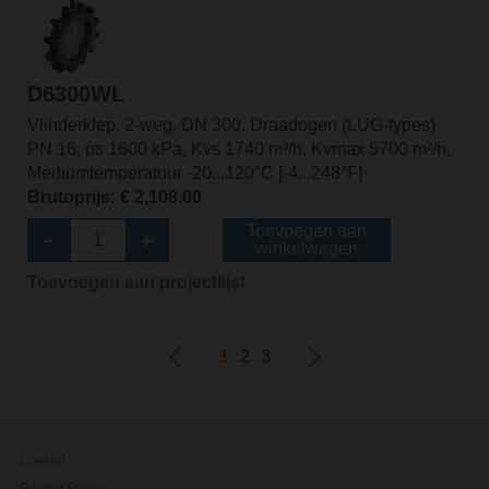
D6300WL
Vlinderklep, 2-weg, DN 300, Draadogen (LUG-types)
PN 16, ps 1600 kPa, Kvs 1740 m³/h, Kvmax 5700 m³/h,
Mediumtemperatuur -20...120°C [-4...248°F]
Brutoprijs: € 2,108,00
Toevoegen aan
winkelwagen
Toevoegen aan projectlijst
1
2
3
Contact
Privacy Policy