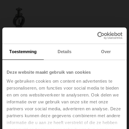
D6125W
Vlinderklep, 2-weg, DN 125, Lasogen (wafer) PN 6 / 10 /
16, ps 1600 kPa, Kvs 310 m³/h, Kvmax 990 m³/h,
Toestemming
Details
Over
Mediumtemperatuur -20...120°C [-4...248°F]
Brutoprijs: € 488,00
Toevoegen aan
Deze website maakt gebruik van cookies
winkelwagen
We gebruiken cookies om content en advertenties te
Toevoegen aan projectlijst
personaliseren, om functies voor social media te bieden
en om ons websiteverkeer te analyseren. Ook delen we
informatie over uw gebruik van onze site met onze
partners voor social media, adverteren en analyse. Deze
partners kunnen deze gegevens combineren met andere
informatie die u aan ze heeft verstrekt of die ze hebben
D6125WL