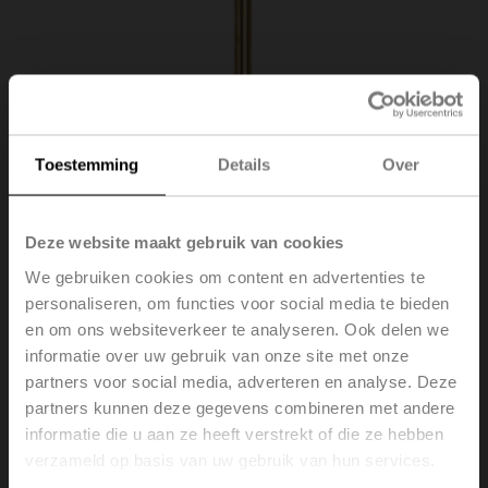
Toestemming
Details
Over
Deze website maakt gebruik van cookies
We gebruiken cookies om content en advertenties te
personaliseren, om functies voor social media te bieden
A-22P-A22
en om ons websiteverkeer te analyseren. Ook delen we
informatie over uw gebruik van onze site met onze
Dompelbuis Messing, 150 mm, R 1/2", SW22
partners voor social media, adverteren en analyse. Deze
partners kunnen deze gegevens combineren met andere
Brutoprijs
€ 20,00
informatie die u aan ze heeft verstrekt of die ze hebben
Toevoegen aan
verzameld op basis van uw gebruik van hun services.
winkelwagen