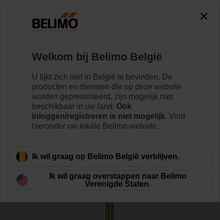
0
0
Home
Sensoren/Meters
Toebehoren
Welkom bij Belimo België
A-22P-A22
U lijkt zich niet in België te bevinden. De
producten en diensten die op deze website
worden gepresenteerd, zijn mogelijk niet
beschikbaar in uw land.
Ook
inloggen/registreren is niet mogelijk.
Vind
hieronder uw lokale Belimo-website.
Terug naar product categorie
Ik wil graag op Belimo België verblijven.
Ik wil graag overstappen naar Belimo
Verenigde Staten.