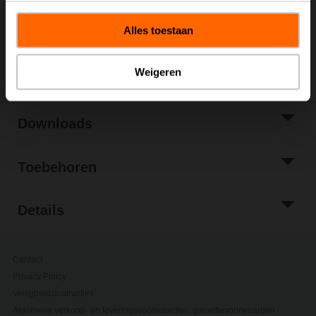
Toevoegen aan
projectlijst
Alles toestaan
Delen
Weigeren
Downloads
Toebehoren
Details
Contact
Privacy Policy
Veiligheidsinstructies
Algemene verkoop- en leveringsvoorwaarden, garantievoorwaarden