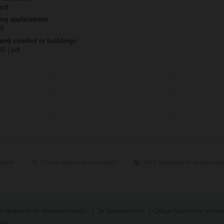
 pdf
ing applications
df
 and comfort in buildings
MB | pdf
ected
Share selected via email
Add selected to download
стройките за поверителност
За безопасност
Общи търговски услов