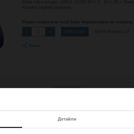
Globe valve actuator, 1500 N, AC/DC 24 V, 2...10 V, 35 s, Stro
Actuator supplied separately
Please contact your local Sales Representative for ordering.
Add to Project List
Add to Cart
Share
Accessories
Детайли
.-S2
| 1727 KB | pdf