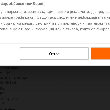
 &quot;бисквитки&quot;
4A-SR-TPC
| 2020 KB | pdf
а да персонализираме съдържанието и рекламите, да предо
.X..-S(P)2
зираме трафика си. Също така споделяме информация за на
B | pdf
си социални медии, рекламните си партньори и партньори за
A.. / NV..A.. / SV..A..
тавена им от Вас информация или с такава, която са събрал
H4..B / H5..B / H6..N / H6..R / H6..S / H6..SP / H6..X..-S2 / H7..N / H7..R /
97 KB | pdf
y – SVC24A-SR-TPC
29 KB | pdf
Отказ
2-way / 3-way globe valves
lish | 2807 KB | pdf
General notes
ish | pdf
H6..X..S.. DN15-50
 66 KB | pdf
SV..
 pdf
ndling units
 pdf
Generation