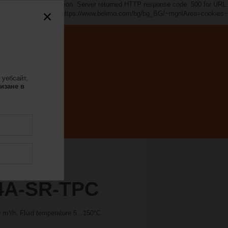
s~". java.io.IOException: Server returned HTTP response code: 500 for URL:
https://www.belimo.com/bg/bg_BG/~mgnlArea=cookies~
 уебсайт,
изане в
4A-SR-TPC
m³/h, Fluid temperature 5...150°C