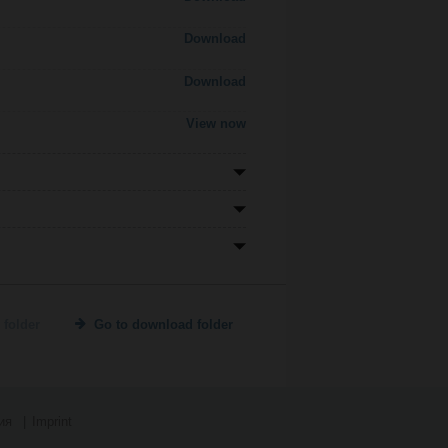
Download
Download
View now
 folder
Go to download folder
ия
Imprint