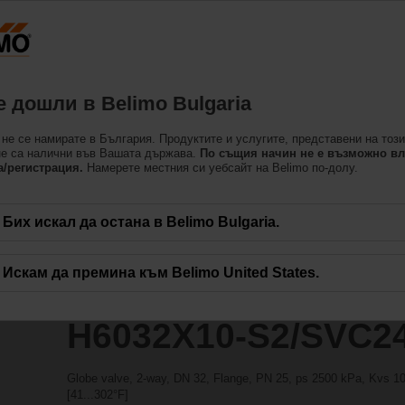
essing the absolute URL "https://www.belimo.com/bg/bg_BG/~mgnlArea=cookie
2/SVC24A-SR-TPC
 дошли в Belimo Bulgaria
не се намирате в България. Продуктите и услугите, представени на този
не са налични във Вашата държава.
По същия начин не е възможно вл
а/регистрация.
Намерете местния си уебсайт на Belimo по-долу.
Бих искал да остана в Belimo Bulgaria.
Искам да премина към Belimo United States.
H6032X10-S2/SVC2
Globe valve, 2-way, DN 32, Flange, PN 25, ps 2500 kPa, Kvs 10 
[41...302°F]