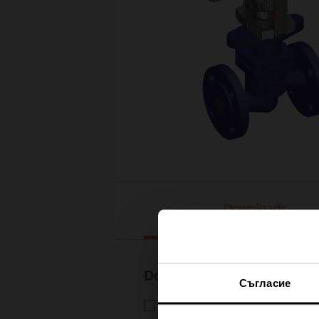
Downloads
Documentation
Съгласие
Technical data sheet – H6..X.
Technical data sheet | English 