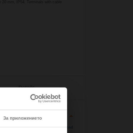
ke 20 mm, IP54, Terminals with cable
Details
За приложението
Download