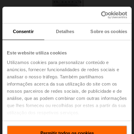
Consentir
Detalhes
Sobre os cookies
Este website utiliza cookies
Utilizamos cookies para personalizar conteúdo e
anúncios, fornecer funcionalidades de redes sociais e
analisar o nosso tráfego. Também partilhamos
informações acerca da sua utilização do site com os
nossos parceiros de redes sociais, de publicidade e de
ZG-JSLA+AFXUP-S
análise, que as podem combinar com outras informações
que lhes forneceu ou recolhidas por estes a partir da sua
utilização dos respetivos serviços.
Entre em contato com seu representante de vendas
local para fazer o pedido.
Permitir todos os cookies
Adicionar ao