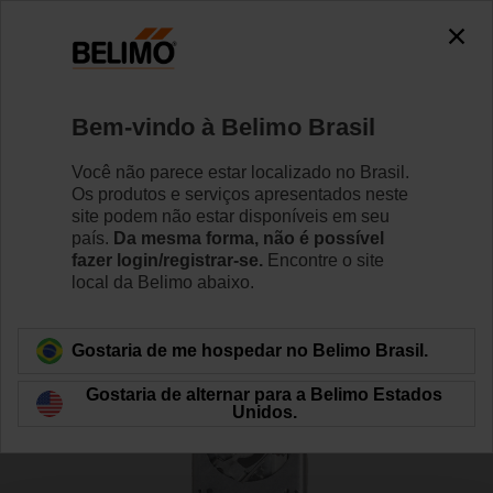
0
0
Início
RetroFIT+
Atuadores para Damper
Bem-vindo à Belimo Brasil
ZG-JSLA+AFXUP-S
Você não parece estar localizado no Brasil.
Os produtos e serviços apresentados neste
site podem não estar disponíveis em seu
país.
Da mesma forma, não é possível
Saiba Mais
fazer login/registrar-se.
Encontre o site
local da Belimo abaixo.
Voltar para categoria de produto
Gostaria de me hospedar no Belimo Brasil.
Gostaria de alternar para a Belimo Estados
Unidos.