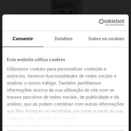
Consentir
Detalhes
Sobre os cookies
Este website utiliza cookies
Utilizamos cookies para personalizar conteúdo e
anúncios, fornecer funcionalidades de redes sociais e
analisar o nosso tráfego. Também partilhamos
informações acerca da sua utilização do site com os
ZG-JSLA+LF120-S
nossos parceiros de redes sociais, de publicidade e de
análise, que as podem combinar com outras informações
que lhes forneceu ou recolhidas por estes a partir da sua
US
utilização dos respetivos serviços.
Entre em contato com seu representante de vendas