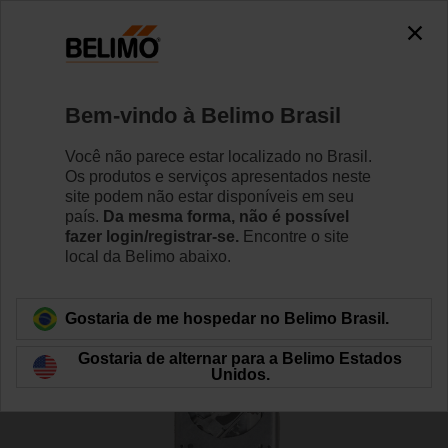
0
0
Início
RetroFIT+
Atuadores para Damper
Bem-vindo à Belimo Brasil
ZG-JSLA+LF120-S US
Você não parece estar localizado no Brasil.
Os produtos e serviços apresentados neste
site podem não estar disponíveis em seu
país.
Da mesma forma, não é possível
Saiba Mais
fazer login/registrar-se.
Encontre o site
local da Belimo abaixo.
Voltar para categoria de produto
Gostaria de me hospedar no Belimo Brasil.
Gostaria de alternar para a Belimo Estados
Unidos.