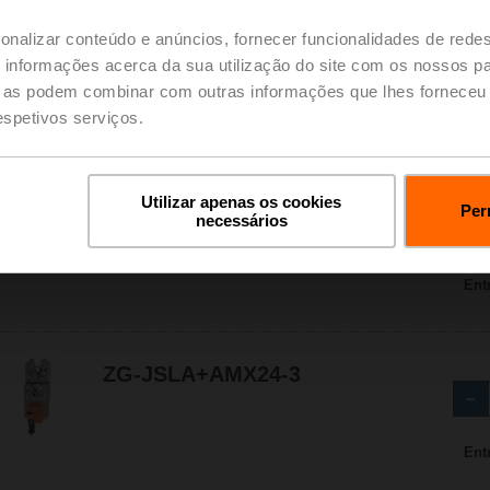
ZG-JSLA+AMX120-3
onalizar conteúdo e anúncios, fornecer funcionalidades de redes
informações acerca da sua utilização do site com os nossos pa
ue as podem combinar com outras informações que lhes forneceu 
respetivos serviços.
Ent
Utilizar apenas os cookies
ZG-JSLA+AMX120-SR
Per
necessários
Ent
ZG-JSLA+AMX24-3
Ent