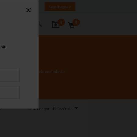
Brasil
PT
EN
Login/Registro
0
0
ntate-nos
 site
a/desliga ou dampers de controle de
Ordenar por: Relevância