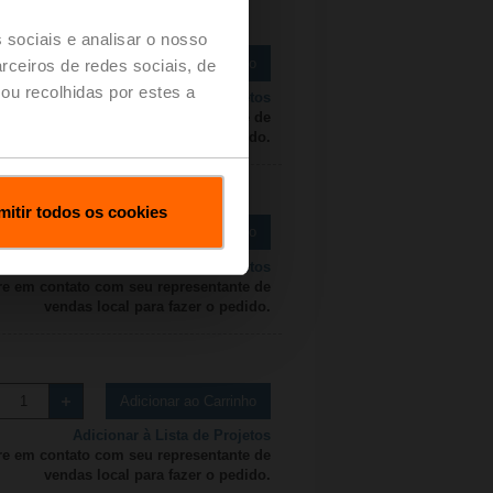
 sociais e analisar o nosso
Adicionar ao Carrinho
rceiros de redes sociais, de
ou recolhidas por estes a
Adicionar à Lista de Projetos
re em contato com seu representante de
vendas local para fazer o pedido.
mitir todos os cookies
Adicionar ao Carrinho
Adicionar à Lista de Projetos
re em contato com seu representante de
vendas local para fazer o pedido.
Adicionar ao Carrinho
Adicionar à Lista de Projetos
re em contato com seu representante de
vendas local para fazer o pedido.