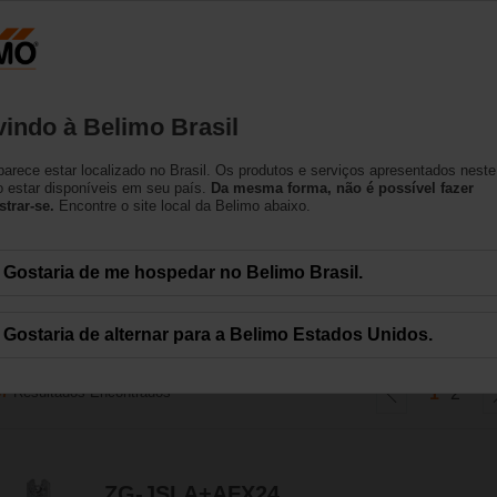
Produtos
Suporte
Sobre nós
Co
indo à Belimo Brasil
arece estar localizado no Brasil. Os produtos e serviços apresentados neste
ara Damper
 estar disponíveis em seu país.
Da mesma forma, não é possível fazer
strar-se.
Encontre o site local da Belimo abaixo.
imo foram projetados para uso em uma ampla variedade de aplicações de lig
Gostaria de me hospedar no Belimo Brasil.
Gostaria de alternar para a Belimo Estados Unidos.
37
Resultados Encontrados
1
2
ZG-JSLA+AFX24