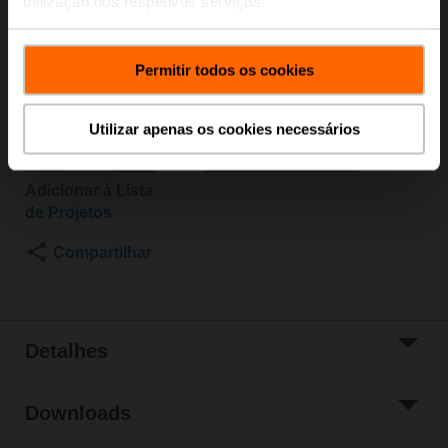
utilização dos respetivos serviços.
Atuador de válvula, Função de segurança eletrônica,
AC/DC 24 V, 2...10 V, MFT/programável
Atuador instalado
Permitir todos os cookies
Entre em contato com seu representante de vendas
local para fazer o pedido.
Utilizar apenas os cookies necessários
Adicionar ao
Carrinho
Adicionar à Lista
de Projetos
Compartilhar
Detalhes
Downloads