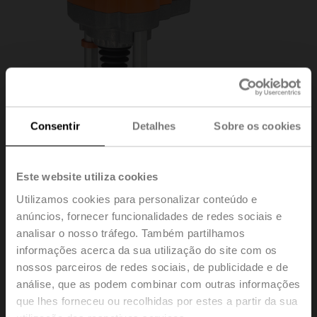
Consentir
Detalhes
Sobre os cookies
Este website utiliza cookies
Utilizamos cookies para personalizar conteúdo e
anúncios, fornecer funcionalidades de redes sociais e
WGVL+AVKX24-MFT
analisar o nosso tráfego. Também partilhamos
informações acerca da sua utilização do site com os
nossos parceiros de redes sociais, de publicidade e de
Linkage de válvula globo Warren com atuadores das
análise, que as podem combinar com outras informações
séries EV, RV e AVK
que lhes forneceu ou recolhidas por estes a partir da sua
Configurável