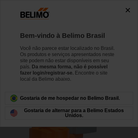
0
0
Início
RetroFIT+
Válvula globo/atuadores
Bem-vindo à Belimo Brasil
WGVL+AVKX24-MFT
Você não parece estar localizado no Brasil.
Os produtos e serviços apresentados neste
site podem não estar disponíveis em seu
país.
Da mesma forma, não é possível
Saiba Mais
fazer login/registrar-se.
Encontre o site
local da Belimo abaixo.
Voltar para categoria de produto
Gostaria de me hospedar no Belimo Brasil.
Gostaria de alternar para a Belimo Estados
Unidos.