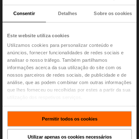
Consentir
Detalhes
Sobre os cookies
Este website utiliza cookies
Utilizamos cookies para personalizar conteúdo e
anúncios, fornecer funcionalidades de redes sociais e
analisar o nosso tráfego. Também partilhamos
informações acerca da sua utilização do site com os
nossos parceiros de redes sociais, de publicidade e de
análise, que as podem combinar com outras informações
que lhes forneceu ou recolhidas por estes a partir da sua
utilização dos respetivos serviços.
A-22D-A08
Permitir todos os cookies
Kit de montagem, com 6 suportes de montagem
Entre em contato com o seu representante local da
Utilizar apenas os cookies necessários