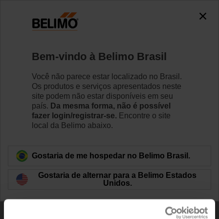
0
0
Início
Sensores/Medidores
Acessórios
Bem-vindo à Belimo Brasil
A-22D-A08
Você não parece estar localizado no Brasil.
Os produtos e serviços apresentados neste
site podem não estar disponíveis em seu
país.
Da mesma forma, não é possível
Saiba Mais
fazer login/registrar-se.
Encontre o site
local da Belimo abaixo.
Voltar para categoria de produto
Gostaria de me hospedar no Belimo Brasil.
Gostaria de alternar para a Belimo Estados
Unidos.