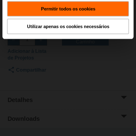
aviso sonoro: 108 dB, ajustável por potenciômetro, 32x
Permitir todos os cookies
tones
Entre em contato com seu representante de vendas
Utilizar apenas os cookies necessários
local para fazer o pedido.
Adicionar ao
Carrinho
Adicionar à Lista
de Projetos
Compartilhar
Detalhes
Downloads