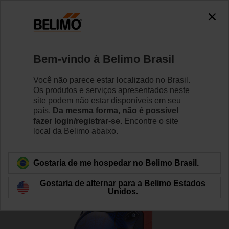
0
0
Início
Sensores/Medidores
Detectores de gás (Ar)
Bem-vindo à Belimo Brasil
EXT-AS-HS-BLU
Você não parece estar localizado no Brasil.
Os produtos e serviços apresentados neste
site podem não estar disponíveis em seu
país.
Da mesma forma, não é possível
Saiba Mais
fazer login/registrar-se.
Encontre o site
local da Belimo abaixo.
Voltar para categoria de produto
Gostaria de me hospedar no Belimo Brasil.
Gostaria de alternar para a Belimo Estados
Unidos.