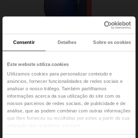
Consentir
Detalhes
Sobre os cookies
Este website utiliza cookies
Utilizamos cookies para personalizar conteúdo e
anúncios, fornecer funcionalidades de redes sociais e
analisar o nosso tráfego. Também partilhamos
informações acerca da sua utilização do site com os
EXT-AS-HS-BLU
nossos parceiros de redes sociais, de publicidade e de
análise, que as podem combinar com outras informações
que lhes forneceu ou recolhidas por estes a partir da sua
Aviso sonoro e alarme estroboscópico externos, Azul,
utilização dos respetivos serviços.
AC/DC 24 V, Intensidade luminosa do estroboscópio:
15 cd, 6 padrões de luz estroboscópica, volume do