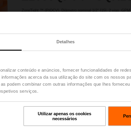
ZoneTight ™ (PIQCV), Diâmetro nominal 1/2" [15], 2 vias, GPM
Atuador de válvula, Função de segurança eletrônica, AC/DC 24
posição à prova de falhas
Atuador instalado
Entre em contato com seu representante de vendas local par
Detalhes
Adicionar à
Adicionar ao Carrinho
Projetos
Compartilhar
onalizar conteúdo e anúncios, fornecer funcionalidades de redes
informações acerca da sua utilização do site com os nossos pa
ue as podem combinar com outras informações que lhes forneceu 
respetivos serviços.
Downloads
Utilizar apenas os cookies
Per
necessários