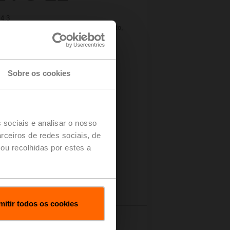
 4.3
 V, On/Off, 1x SPST, Normalmente aberto,
a fazer o pedido.
Sobre os cookies
 Lista de
 sociais e analisar o nosso
rceiros de redes sociais, de
ou recolhidas por estes a
Vídeos do Produto
mitir todos os cookies