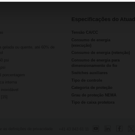
Especificações do Atua
as
Tensão CA/CC
Consumo de energia
(execução)
a gelada ou quente, até 60% de
ol
Consumo de energia (retenção)
50 psi
Consumo de energia para
dimensionamento do fio
psi
Switches auxiliares
al porcentagem
Tipo de controle
ca interna
Categoria de proteção
inoxidável
Grau de proteção NEMA
 [15]
Tipo de caixa protetora
ar as definições de privacidade
+41 43 843 61 11