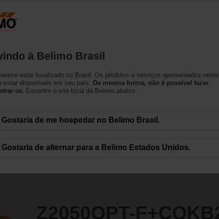
Produtos
Suporte
Sobre nós
Co
indo à Belimo Brasil
e controle independente de pressão
arece estar localizado no Brasil. Os produtos e serviços apresentados neste
+CQKB24-S-LL
 estar disponíveis em seu país.
Da mesma forma, não é possível fazer
strar-se.
Encontre o site local da Belimo abaixo.
Gostaria de me hospedar no Belimo Brasil.
Gostaria de alternar para a Belimo Estados Unidos.
Z2050QPT-F+CQKB2