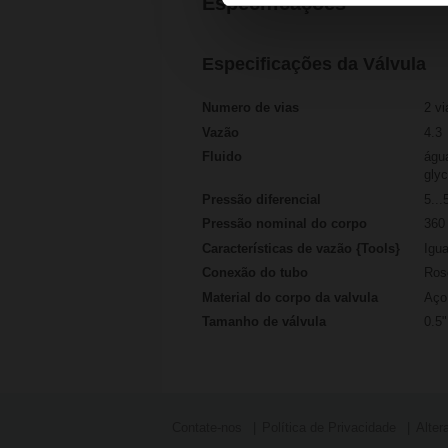
Especificações
Especificações da Válvula
Numero de vias
2 vi
Vazão
4.3
Fluido
águ
glyc
Pressão diferencial
5...
Pressão nominal do corpo
360 
Características de vazão {Tools}
Igu
Conexão do tubo
Ros
Material do corpo da valvula
Aço 
Tamanho de válvula
0.5"
Contate-nos
Política de Privacidade
Alter