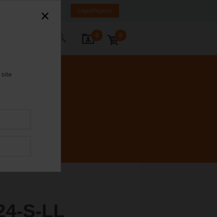
Brasil
PT
EN
Login/Registro
0
0
ntate-nos
 site
4-S-LL