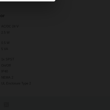
dor
AC/DC 24 V
2.5 W
0.5 W
5 VA
1x SPST
On/Off
IP40
NEMA 2
UL Enclosure Type 2