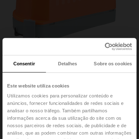
Consentir
Detalhes
Sobre os cookies
Este website utiliza cookies
Utilizamos cookies para personalizar conteúdo e
Z2050Q-J+CQKB24-
anúncios, fornecer funcionalidades de redes sociais e
analisar o nosso tráfego. Também partilhamos
informações acerca da sua utilização do site com os
RR
nossos parceiros de redes sociais, de publicidade e de
análise, que as podem combinar com outras informações
ZoneTight ™ (QCV), Diâmetro nominal 1/2" [15], 2 vias,