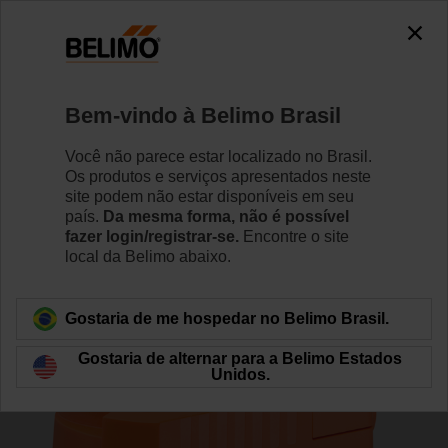
0
0
Início
Válvulas de Controle
Válvulas de zona
Bem-vindo à Belimo Brasil
Z2050Q-J+CQKB24-RR
Você não parece estar localizado no Brasil.
Os produtos e serviços apresentados neste
site podem não estar disponíveis em seu
país.
Da mesma forma, não é possível
Saiba Mais
fazer login/registrar-se.
Encontre o site
local da Belimo abaixo.
Voltar para categoria de produto
Gostaria de me hospedar no Belimo Brasil.
Gostaria de alternar para a Belimo Estados
Unidos.