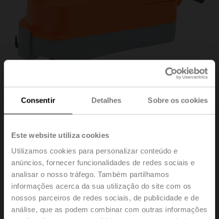
Consentir
Detalhes
Sobre os cookies
Este website utiliza cookies
Utilizamos cookies para personalizar conteúdo e
Z2050Q-J+CQKBUP-
anúncios, fornecer funcionalidades de redes sociais e
analisar o nosso tráfego. Também partilhamos
informações acerca da sua utilização do site com os
RR
nossos parceiros de redes sociais, de publicidade e de
análise, que as podem combinar com outras informações
ZoneTight ™ (QCV), Diâmetro nominal 1/2" [15], 2 vias,