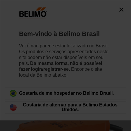
0
0
Início
Válvulas de Controle
Válvulas de zona
Bem-vindo à Belimo Brasil
Z2050Q-J+CQKBUP-RR
Você não parece estar localizado no Brasil.
Os produtos e serviços apresentados neste
site podem não estar disponíveis em seu
país.
Da mesma forma, não é possível
Saiba Mais
fazer login/registrar-se.
Encontre o site
local da Belimo abaixo.
Voltar para categoria de produto
Gostaria de me hospedar no Belimo Brasil.
Gostaria de alternar para a Belimo Estados
Unidos.