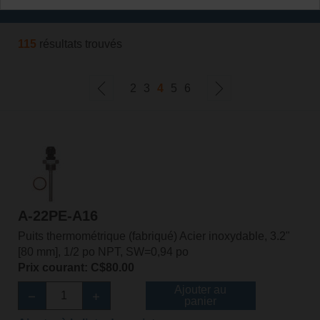
Filtrer par
115
résultats trouvés
2
3
4
5
6
A-22PE-A16
Puits thermométrique (fabriqué) Acier inoxydable, 3.2"
[80 mm], 1/2 po NPT, SW=0,94 po
Prix courant: C$80.00
Ajouter au
panier