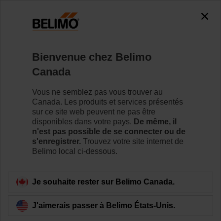
The exception is : javax.servlet.jsp.JspException: Problem
accessing the absolute URL
"https://www.belimo.com/ca/fr_CA/~mgnlArea=cookies~".
java.io.IOException: Server returned HTTP response code: 500
for URL:
Bienvenue chez Belimo
https://www.belimo.com/ca/fr_CA/~mgnlArea=cookies~
Canada
Accueil
Capteurs / Compteurs
Vous ne semblez pas vous trouver au
Canada. Les produits et services présentés
Accessoires
sur ce site web peuvent ne pas être
Belimo offre divers accessoires pour les capteurs afin
disponibles dans votre pays.
De même, il
de rendre leur installation plus simple et plus rapide
n'est pas possible de se connecter ou de
dans les systèmes de CVCA, notamment des puits
s'enregistrer.
Trouvez votre site internet de
thermométriques, des plaques, supports et brides de
Belimo local ci-dessous.
fixation et divers adaptateurs de raccordement.
Je souhaite rester sur Belimo Canada.
En savoir plus
J'aimerais passer à Belimo États-Unis.