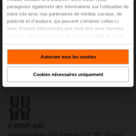
partageons également des informations sur l'utilisation de
notre site avec nos partenaires de médias sociaux, de
publicité et d'analyse, qui peuvent combiner celles-ci
avec d'autres informations que vous leur avez fournies
A-22WP-A03
ou qu'ils ont collectées lors de votre utilisation de leurs
services.
Raccord de tuyau, Tube 6 mm vers 1/4" NPT (filetage
externe), Ensemble de 2 pièces.
Prix courant: C$67.00
Autoriser tous les cookies
Ajouter au
panier
Cookies nécessaires uniquement
Ajouter à la liste de projet
A-22WP-A05
Raccord de tuyau, Tube 6 mm vers 1/4" NPT (filetage