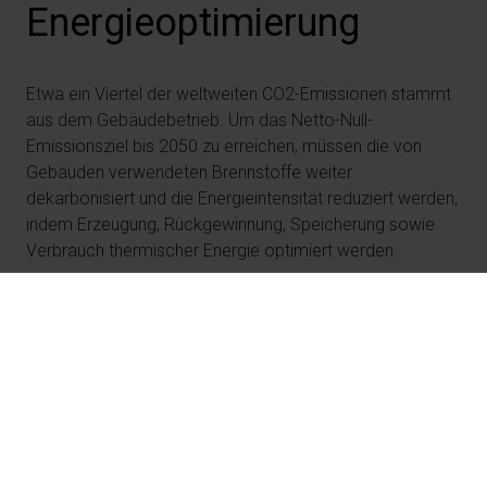
Energieoptimierung
Etwa ein Viertel der weltweiten CO2-Emissionen stammt
aus dem Gebäudebetrieb. Um das Netto-Null-
Emissionsziel bis 2050 zu erreichen, müssen die von
Gebäuden verwendeten Brennstoffe weiter
dekarbonisiert und die Energieintensität reduziert werden,
indem Erzeugung, Rückgewinnung, Speicherung sowie
Verbrauch thermischer Energie optimiert werden.
Betriebsemissionen: ein
Hauptverursacher globaler
CO2-Emissionen