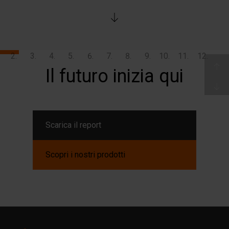
Il
futuro
inizia
qui
Future of Environment
Adattamento climatico
L'aumento delle temperature comporterà il fatto che gli
edifici saranno sempre più soggetti a pressioni per
Scarica il report
soddisfare il loro scopo principale: proteggere gli
occupanti da condizioni esterne estreme. Questo
Scopri i nostri prodotti
cambiamento avrà un impatto sulla progettazione degli
edifici e dell'ambiente circostante, influenzerà la scelta dei
materiali per gli involucri degli edifici e aumenterà
l'adozione di sistemi di raffreddamento.