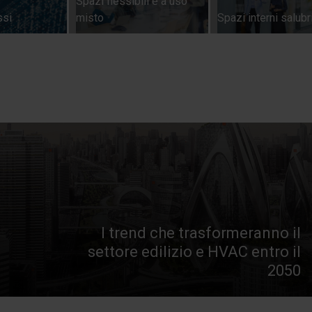
Spazi
flessibili
e
a
uso
nessi
misto
Spazi
interni
salu
I
trend
che
trasformeranno
il
settore
edilizio
e
HVAC
entro
il
2050