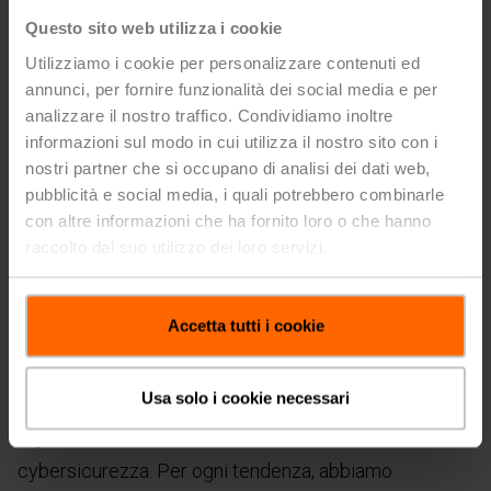
riflettono gli sviluppi dell’ambiente costruito. Per
Questo sito web utilizza i cookie
ogni tendenza in materia di edifici e HVAC,
Utilizziamo i cookie per personalizzare contenuti ed
abbiamo delineato le relative implicazioni per il
annunci, per fornire funzionalità dei social media e per
analizzare il nostro traffico. Condividiamo inoltre
settore HVAC BACS.
informazioni sul modo in cui utilizza il nostro sito con i
I megatrend che stanno ridefinendo i settori
nostri partner che si occupano di analisi dei dati web,
pubblicità e social media, i quali potrebbero combinarle
dell’edilizia e dell’HVAC includono il
con altre informazioni che ha fornito loro o che hanno
cambiamento climatico, l’adozione di tecnologie
raccolto dal suo utilizzo dei loro servizi.
green, le trasformazioni demografiche,
l’urbanizzazione, la centralità della salute e del
Accetta tutti i cookie
benessere, la sicurezza, la crescente
personalizzazione, l’ascesa di Cina e India, la
Usa solo i cookie necessari
carenza di talenti, l’intelligenza artificiale, la
digitalizzazione, la connettività e la
cybersicurezza. Per ogni tendenza, abbiamo