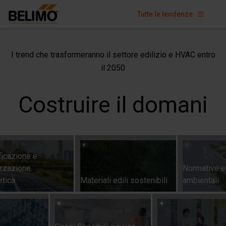
Tutte le tendenze
I trend che trasformeranno il settore edilizio e HVAC entro
il 2050
Costruire
il
domani
cazione
e
azione
Normative
e
di
ca
Materiali
edili
sostenibili
ambientali