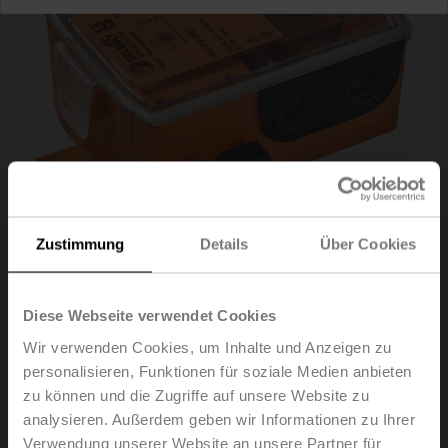
Zustimmung
Details
Über Cookies
Diese Webseite verwendet Cookies
VRU-M1-BAC-RE
Wir verwenden Cookies, um Inhalte und Anzeigen zu
personalisieren, Funktionen für soziale Medien anbieten
VAV-Universal in Retrofit-Ausführung mit integriertem
zu können und die Zugriffe auf unsere Website zu
Δp-Sensor für Komfortbereiche und belastete Luft. Mit
analysieren. Außerdem geben wir Informationen zu Ihrer
optimal zur VAV-/Kanaldruck-Applikation passendem
Verwendung unserer Website an unsere Partner für