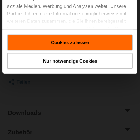
Klappenantrieb kombinierbar. Einsatzbereich: Belimo
soziale Medien, Werbung und Analysen weiter. Unsere
RetroFIT+-Anwendungen in HLK-Anlagen
Partner führen diese Informationen möglicherweise mit
weiteren Daten zusammen, die Sie ihnen bereitgestellt
Verfügbare Antriebe siehe "Elektrisches Zubehör"
haben oder die sie im Rahmen Ihrer Nutzung der Dienste
gesammelt haben.
Listenpreis
CHF 693.00
Cookies zulassen
In den
Warenkorb
Nur notwendige Cookies
Zur Projektliste
hinzufügen
Teilen
Downloads
Zubehör