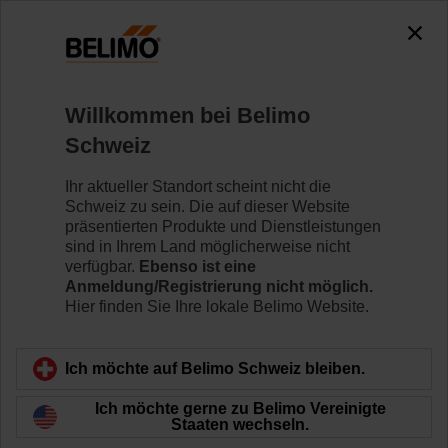
0
0
Home
RetroFIT+
Variabler Volumenstrom
Willkommen bei Belimo
VRU-M1-BAC-RE
Schweiz
Ihr aktueller Standort scheint nicht die
Schweiz zu sein. Die auf dieser Website
Mehr erfahren
präsentierten Produkte und Dienstleistungen
sind in Ihrem Land möglicherweise nicht
verfügbar.
Ebenso ist eine
Anmeldung/Registrierung nicht möglich.
Hier finden Sie Ihre lokale Belimo Website.
Zurück zur Produktkategorie
Ich möchte auf Belimo Schweiz bleiben.
Ich möchte gerne zu Belimo Vereinigte
Staaten wechseln.