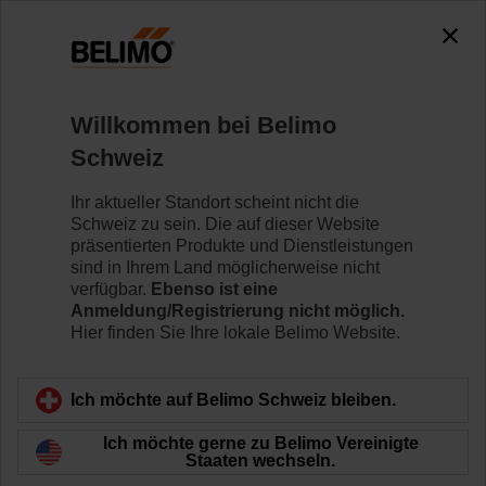
0
0
Home
Regelventile
Hubventile
Willkommen bei Belimo
H6020X4-S2+NV24A-MP-TPC
Schweiz
Ihr aktueller Standort scheint nicht die
Schweiz zu sein. Die auf dieser Website
Mehr erfahren
präsentierten Produkte und Dienstleistungen
sind in Ihrem Land möglicherweise nicht
verfügbar.
Ebenso ist eine
Anmeldung/Registrierung nicht möglich.
Hier finden Sie Ihre lokale Belimo Website.
Zurück zur Produktkategorie
Ich möchte auf Belimo Schweiz bleiben.
Ich möchte gerne zu Belimo Vereinigte
Staaten wechseln.